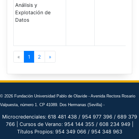
Análisis y
Explotación de
Datos
Previous
Next
«
1
2
»
© 2026 Fundación Universidad Pablo de Olavide - Avenida Rectora Rosario
Valpuesta, número 1. CP 41089. Dos Hermanas (Sevilla) -
Microcredenciales: 618 481 438 / 954 977 396 / 689 379
766 | Cursos de Verano: 954 144 355 / 608 234 949 |
Títulos Propios: 954 349 066 / 954 348 963