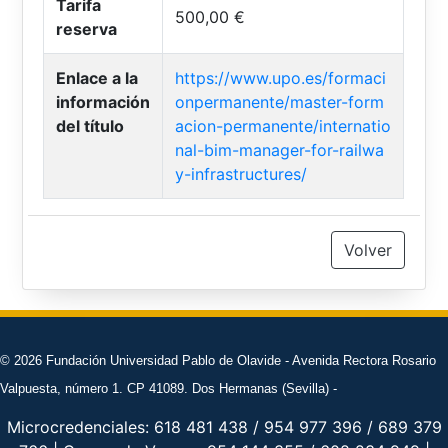
Tarifa
500,00 €
reserva
Enlace a la
https://www.upo.es/formaci
información
onpermanente/master-form
del título
acion-permanente/internatio
nal-bim-manager-for-railwa
y-infrastructures/
Volver
© 2026 Fundación Universidad Pablo de Olavide - Avenida Rectora Rosario
Valpuesta, número 1. CP 41089. Dos Hermanas (Sevilla) -
Microcredenciales: 618 481 438 / 954 977 396 / 689 379