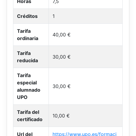
Horas
7,5
Créditos
1
Tarifa
40,00 €
ordinaria
Tarifa
30,00 €
reducida
Tarifa
especial
30,00 €
alumnado
UPO
Tarifa del
10,00 €
certificado
Url del
https://www.upo.es/formaci