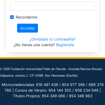
Recordarme
Acceder
¿Olvidaste tu contraseña?
¿No tienes una cuenta?
Regístrate
© 2026 Fundación Universidad Pablo de Olavide - Avenida Rectora Rosario
Valpuesta, número 1. CP 41089. Dos Hermanas (Sevilla) -
Microcredenciales: 618 481 438 / 954 977 396 / 689 379
766 | Cursos de Verano: 954 144 355 / 608 234 949 |
Títulos Propios: 954 349 066 / 954 348 963