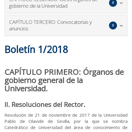
0
para
gobierno de la Universidad
plegar
y
Icono
CAPÍTULO TERCERO: Convocatorias y
desple
0
para
anuncios
el
plegar
bloque
y
Boletín 1/2018
desple
el
bloque
CAPÍTULO PRIMERO: Órganos de
gobierno general de la
Universidad.
II. Resoluciones del Rector.
Resolución de 21 de noviembre de 2017 de la Universidad
Pablo de Olavide de Sevilla, por la que se nombra
Catedrático de Universidad del área de conocimiento de