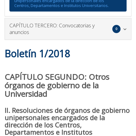
unipersonales encargados de la dirección de los
Centros, Departamentos e Institutos Universitarios.
Icono
CAPÍTULO TERCERO: Convocatorias y
0
para
anuncios
plegar
y
Boletín 1/2018
desple
el
bloque
CAPÍTULO SEGUNDO: Otros
órganos de gobierno de la
Universidad
II. Resoluciones de órganos de gobierno
unipersonales encargados de la
dirección de los Centros,
Departamentos e Institutos