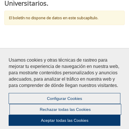
Universitarios.
El boletín no dispone de datos en este subcapítulo.
Usamos cookies y otras técnicas de rastreo para
mejorar tu experiencia de navegación en nuestra web,
para mostrarte contenidos personalizados y anuncios
adecuados, para analizar el tráfico en nuestra web y
para comprender de dónde llegan nuestros visitantes.
Configurar Cookies
© Universidad Pablo de Olavide - Avenida
Rectora Rosario
Rechazar todas las Cookies
Valpuesta
, 1 - 41089 - Dos Hermanas (Sevilla, España) - 954
349 200 |
Aviso Legal
|
Privacidad
|
Accesibilidad
Aceptar todas las Cookies