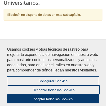
Universitarios.
El boletín no dispone de datos en este subcapítulo.
Usamos cookies y otras técnicas de rastreo para
mejorar tu experiencia de navegación en nuestra web,
para mostrarte contenidos personalizados y anuncios
adecuados, para analizar el tráfico en nuestra web y
para comprender de dónde llegan nuestros visitantes.
Configurar Cookies
© Universidad Pablo de Olavide - Avenida
Rectora Rosario
Rechazar todas las Cookies
Valpuesta
, 1 - 41089 - Dos Hermanas (Sevilla, España) - 954
349 200 |
Aviso Legal
|
Privacidad
|
Accesibilidad
Aceptar todas las Cookies