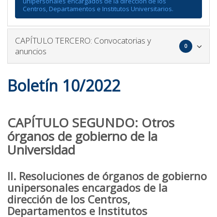
unipersonales encargados de la dirección de los
Centros, Departamentos e Institutos Universitarios.
Icono
CAPÍTULO TERCERO: Convocatorias y
0
para
anuncios
plegar
y
Boletín 10/2022
desple
el
bloque
CAPÍTULO SEGUNDO: Otros
órganos de gobierno de la
Universidad
II. Resoluciones de órganos de gobierno
unipersonales encargados de la
dirección de los Centros,
Departamentos e Institutos