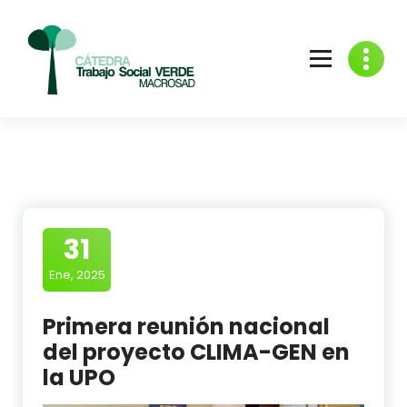
Skip
to
content
31
Ene, 2025
Primera reunión nacional
del proyecto CLIMA-GEN en
la UPO