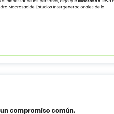
 el bienestar de las personas, algo que
Macrosad
lleva 
edra Macrosad de Estudios Intergeneracionales de la
r: un compromiso común.