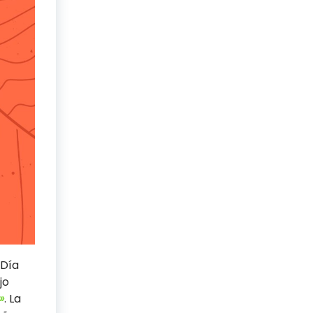
 Día
jo
»
. La