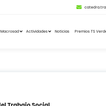
catedra.tr
Macrosad
Actividades
Noticias
Premios TS Verd
el Trabajo Social