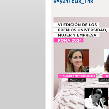
v=y24FcBk_T4k