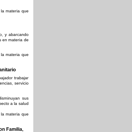
 la materia que
io, y abarcando
es en materia de
 la materia que
anitario
bajador trabajar
ncias, servicio
disminuyan sus
pecto a la salud
 la materia que
on Familia,