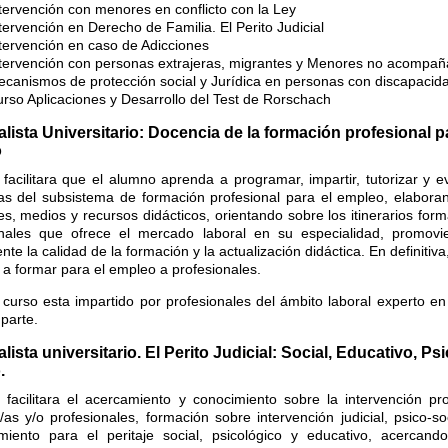
tervención con menores en conflicto con la Ley
tervención en Derecho de Familia. El Perito Judicial
tervención en caso de Adicciones
tervención con personas extrajeras, migrantes y Menores no acompa
canismos de protección social y Jurídica en personas con discapacid
rso Aplicaciones y Desarrollo del Test de Rorschach
lista Universitario: Docencia de la formación profesional p
o
 facilitara que el alumno aprenda a programar, impartir, tutorizar y e
as del subsistema de formación profesional para el empleo, elaboran
es, medios y recursos didácticos, orientando sobre los itinerarios form
onales que ofrece el mercado laboral en su especialidad, promov
te la calidad de la formación y la actualización didáctica. En definitiv
a formar para el empleo a profesionales.
 curso esta impartido por profesionales del ámbito laboral experto en
parte.
lista universitario. El Perito Judicial: Social, Educativo, Ps
.
 facilitara el acercamiento y conocimiento sobre la intervención p
as y/o profesionales, formación sobre intervención judicial, psico-so
miento para el peritaje social, psicológico y educativo, acercand