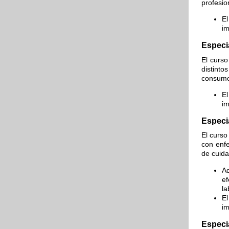
profesio
El
im
Especi
El curso
distinto
consumo
El
im
Especia
El curso
con enfe
de cuida
Ad
ef
la
El
im
Especia