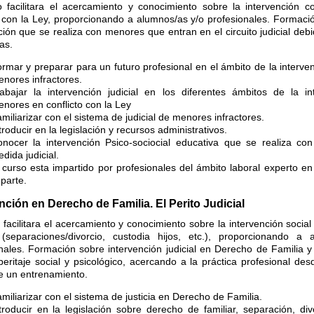
o facilitara el acercamiento y conocimiento sobre la intervención
o con la Ley, proporcionando a alumnos/as y/o profesionales. Formaci
ción que se realiza con menores que entran en el circuito judicial deb
as.
rmar y preparar para un futuro profesional en el ámbito de la interve
nores infractores.
abajar la intervención judicial en los diferentes ámbitos de la i
nores en conflicto con la Ley
miliarizar con el sistema de judicial de menores infractores.
troducir en la legislación y recursos administrativos.
nocer la intervención Psico-sociocial educativa que se realiza co
dida judicial.
 curso esta impartido por profesionales del ámbito laboral experto en
parte.
nción en Derecho de Familia. El Perito Judicial
 facilitara el acercamiento y conocimiento sobre la intervención socia
 (separaciones/divorcio, custodia hijos, etc.), proporcionando a 
nales. Formación sobre intervención judicial en Derecho de Familia 
peritaje social y psicológico, acercando a la práctica profesional des
e un entrenamiento.
miliarizar con el sistema de justicia en Derecho de Familia.
troducir en la legislación sobre derecho de familiar, separación, div