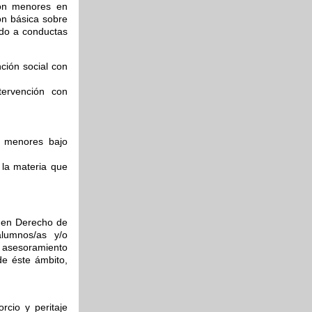
 con menores en
ón básica sobre
ido a conductas
nción social con
ntervención con
n menores bajo
 la materia que
l en Derecho de
alumnos/as y/o
y asesoramiento
de éste ámbito,
orcio y peritaje