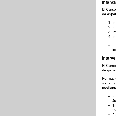
Infanc
El Curso
de exper
In
In
In
In
El
im
Interv
El Curso
de géner
Formació
social 
mediante
Fo
Ju
Tr
Vi
Fa