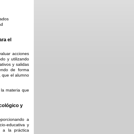
ñados
ad
ara el
valuar acciones
do y utilizando
ativos y salidas
iendo de forma
a, que el alumno
 la materia que
icológico y
roporcionando a
cio-educativa y
o a la práctica