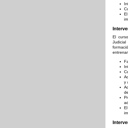
In
Co
El
im
Interv
El curso
Judicia
formac
entrena
Fa
In
Co
Ad
y 
Ac
de
Pr
ad
El
im
Interv