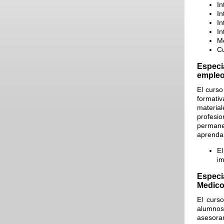
In
In
In
In
Me
Cu
Especia
emple
El curso
formativ
material
profesi
permanen
aprenda 
El
im
Especia
Medico
El curso
alumnos/
asesora