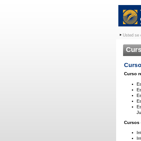
Usted se 
Cur
Curso
Curso r
Es
Es
Es
Es
Es
J
Cursos 
In
In