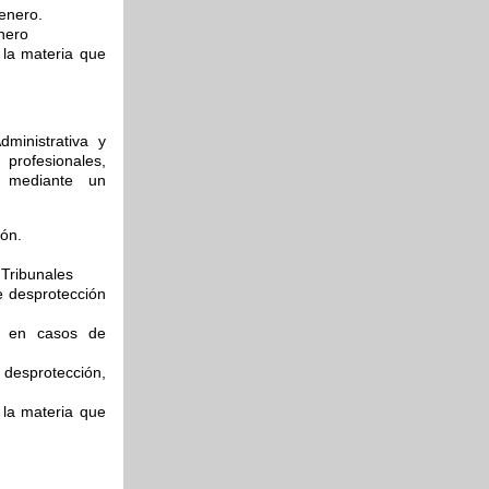
genero.
enero
 la materia que
dministrativa y
profesionales,
, mediante un
ión.
 Tribunales
e desprotección
ia en casos de
desprotección,
 la materia que