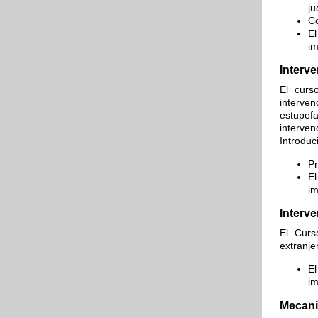
ju
Co
El
im
Interv
El curs
interve
estupef
interve
Introduc
Pr
El
im
Interv
El Curs
extranje
El
im
Mecani