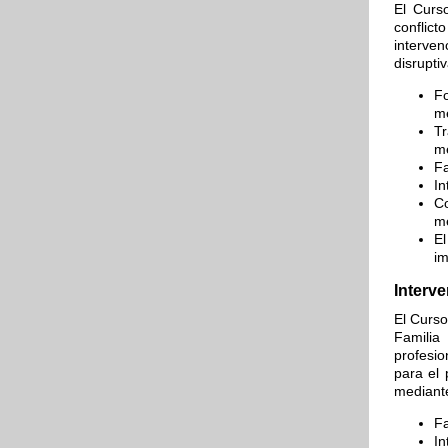
El Curs
conflict
interven
disruptiv
Fo
me
Tr
me
Fa
In
Co
me
El
im
Interve
El Curso
Familia
profesio
para el 
mediant
Fa
In