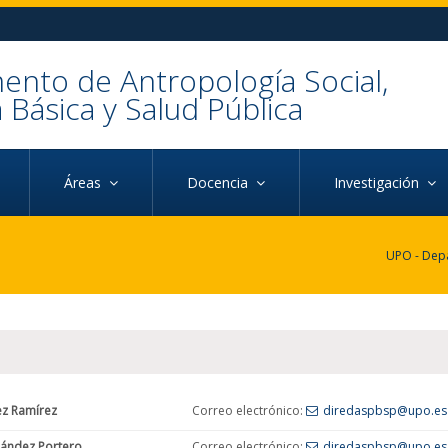
nto de Antropología Social,
a Básica y Salud Pública
Áreas
Docencia
Investigación
ez Ramírez
Correo electrónico:
diredaspbsp@upo.es
rnández Portero
Correo electrónico:
diredaspbsp@upo.es