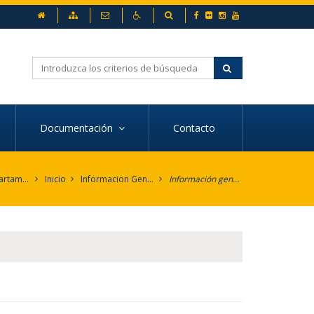
inicio
Mapa web
Contacto
Accesibilidad
Buscador
Buscar
Documentación
Contacto
UPO - Departamento de Antropología Social, Psicología Básica y Salud Pública
Inicio
Informacion General
Información general