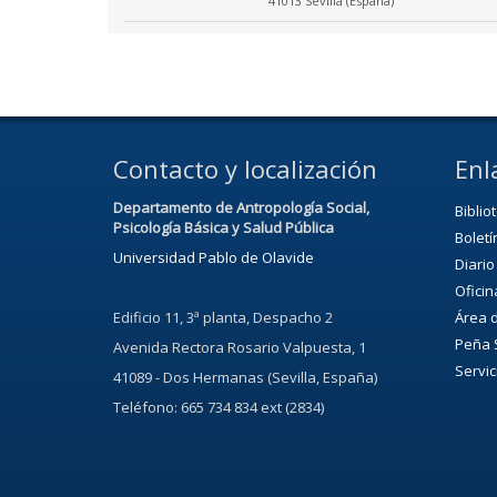
41013 Sevilla (España)
Contacto y localización
Enl
Departamento de Antropología Social,
Biblio
Psicología Básica y Salud Pública
Boletí
Universidad Pablo de Olavide
Diario
Oficin
Edificio 11, 3ª planta, Despacho 2
Área d
Peña 
Avenida
Rectora Rosario Valpuesta
, 1
Servic
41089 - Dos Hermanas (Sevilla, España)
Teléfono: 665 734 834 ext (2834)