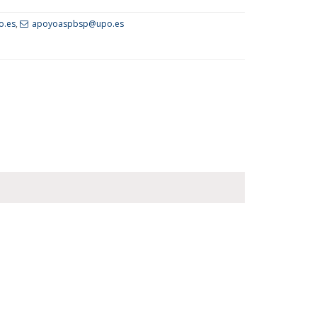
o.es
,
apoyoaspbsp@upo.es