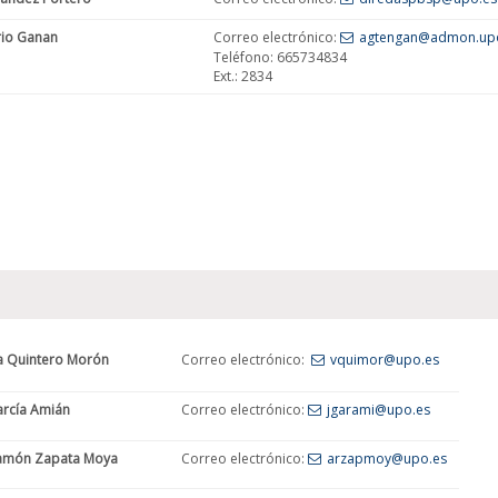
rio Ganan
Correo electrónico:
agtengan@admon.up
Teléfono: 665734834
Ext.: 2834
ia Quintero Morón
Correo electrónico:
vquimor@upo.es
arcía Amián
Correo electrónico:
jgarami@upo.es
Ramón Zapata Moya
Correo electrónico:
arzapmoy@upo.es