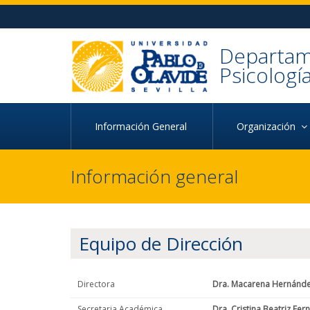
Ir al contenido principal de la página (alt + s)
Ir a la cabecera de la página (alt + c)
Ir al pie de la página (alt + p)
Ir al menú principal (alt + u)
Departame
Psicologí
Información General
Organización
Información general
Equipo de Dirección
Directora
Dra. Macarena Hernánd
Secretaria Académica
Dra. Cristina Beatriz Fe