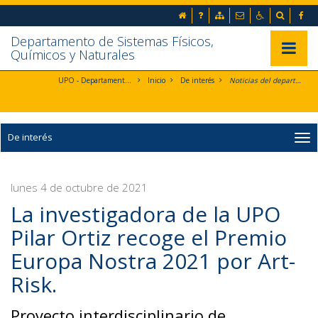
Ir al contenido principal de la página (alt + s)
inicio
Preguntas frecuentes
Mapa web
Contacto
Accesibilida
Buscad
Ir a la cabecera de la página (alt + c)
Ir al pie de la página (alt + p)
Departamento de Sistemas Físicos,
Ir al menú principal (alt + u)
Mostrar/
Químicos y Naturales
UPO - Departamento de Sistemas Físicos, Químicos y Naturales
Inicio
De interés
Noticias del departamento
De interés
lunes 4 de octubre de 2021
La investigadora de la UPO
Pilar Ortiz recoge el Premio
Europa Nostra 2021 por Art-
Risk.
Proyecto interdisciplinario de