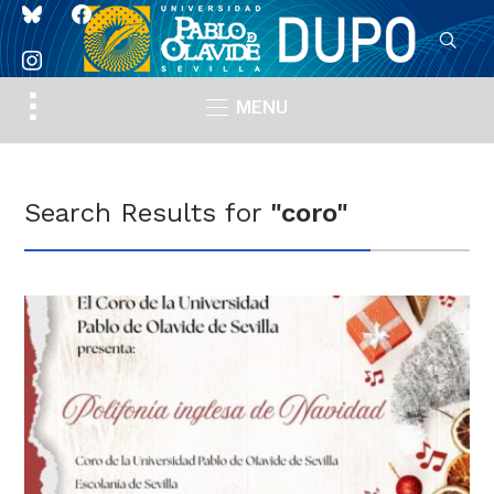
bluesky
facebook
instagram
Toggle
MENU
sidebar
&
navigation
Search Results for
"coro"