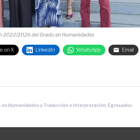
n 2022/2026 del Grado en Humanidades
e on X
LinkedIn
WhatsApp
Email
,
,
 en Humanidades y Traducción e Interpretación
Egresados