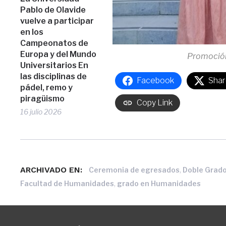
Pablo de Olavide
vuelve a participar
en los
Campeonatos de
Europa y del Mundo
Promoció
Universitarios En
las disciplinas de
Facebook
Shar
pádel, remo y
piragüismo
Copy Link
16 julio 2026
ARCHIVADO EN:
,
Ceremonia de egresados
Doble Grado
,
Facultad de Humanidades
grado en Humanidades