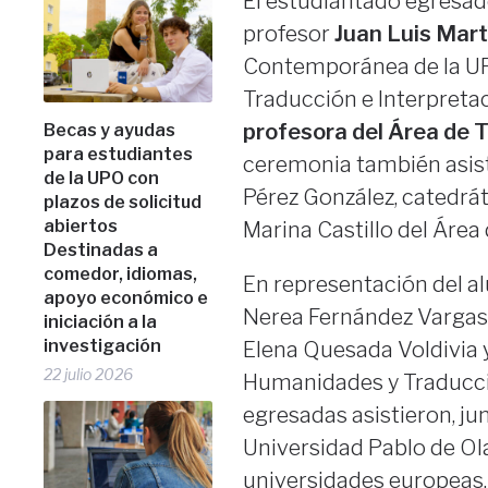
El estudiantado egresad
profesor
Juan Luis Mart
Contemporánea de la UP
Traducción e Interpreta
profesora del Área de T
Becas y ayudas
para estudiantes
ceremonia también asist
de la UPO con
Pérez González, catedrát
plazos de solicitud
abiertos
Marina Castillo del Área 
Destinadas a
comedor, idiomas,
En representación del a
apoyo económico e
Nerea Fernández Vargas 
iniciación a la
investigación
Elena Quesada Voldivia 
22 julio 2026
Humanidades y Traducció
egresadas asistieron, jun
Universidad Pablo de Ola
universidades europeas.