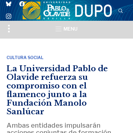
bluesky
facebook
instagram
Toggle
MENU
sidebar
&
navigation
CULTURA SOCIAL
La Universidad Pablo de
Olavide refuerza su
compromiso con el
flamenco junto a la
Fundación Manolo
Sanlúcar
Ambas entidades impulsarán
acciones conjuntas de formación,