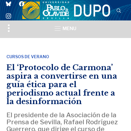
bluesky
facebook
instagram
Toggle
MENU
sidebar
&
navigation
CURSOS DE VERANO
El ‘Protocolo de Carmona’
aspira a convertirse en una
guía ética para el
periodismo actual frente a
la desinformación
El presidente de la Asociación de la
Prensa de Sevilla, Rafael Rodríguez
Guerrero, que dirige el curso de