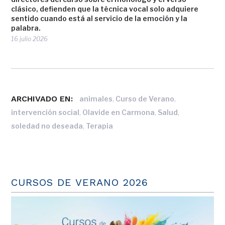
clásico, defienden que la técnica vocal solo adquiere
sentido cuando está al servicio de la emoción y la
palabra.
16 julio 2026
ARCHIVADO EN:
,
,
animales
Curso de Verano
,
,
,
intervención social
Olavide en Carmona
Salud
,
soledad no deseada
Terapia
CURSOS DE VERANO 2026