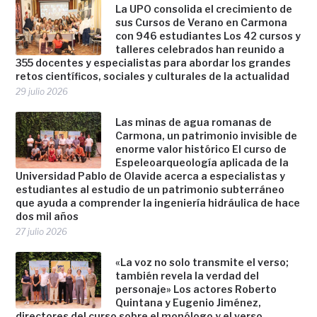
La UPO consolida el crecimiento de
sus Cursos de Verano en Carmona
con 946 estudiantes Los 42 cursos y
talleres celebrados han reunido a
355 docentes y especialistas para abordar los grandes
retos científicos, sociales y culturales de la actualidad
29 julio 2026
Las minas de agua romanas de
Carmona, un patrimonio invisible de
enorme valor histórico El curso de
Espeleoarqueología aplicada de la
Universidad Pablo de Olavide acerca a especialistas y
estudiantes al estudio de un patrimonio subterráneo
que ayuda a comprender la ingeniería hidráulica de hace
dos mil años
27 julio 2026
«La voz no solo transmite el verso;
también revela la verdad del
personaje» Los actores Roberto
Quintana y Eugenio Jiménez,
directores del curso sobre el monólogo y el verso