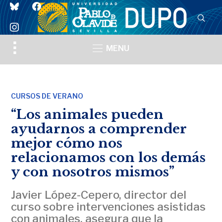
bluesky
facebook
instagram
Toggle
MENU
sidebar
&
navigation
CURSOS DE VERANO
“Los animales pueden
ayudarnos a comprender
mejor cómo nos
relacionamos con los demás
y con nosotros mismos”
Javier López-Cepero, director del
curso sobre intervenciones asistidas
con animales, asegura que la