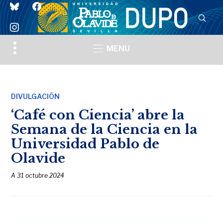
bluesky
facebook
instagram
Toggle
MENU
sidebar
&
navigation
DIVULGACIÓN
‘Café con Ciencia’ abre la
Semana de la Ciencia en la
Universidad Pablo de
Olavide
A
31 octubre 2024