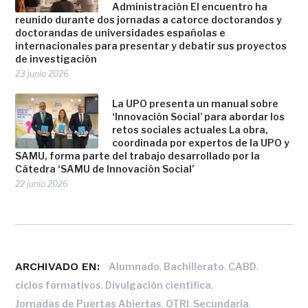
Administración El encuentro ha
reunido durante dos jornadas a catorce doctorandos y
doctorandas de universidades españolas e
internacionales para presentar y debatir sus proyectos
de investigación
23 junio 2026
La UPO presenta un manual sobre
‘Innovación Social’ para abordar los
retos sociales actuales La obra,
coordinada por expertos de la UPO y
SAMU, forma parte del trabajo desarrollado por la
Cátedra ‘SAMU de Innovación Social’
22 junio 2026
ARCHIVADO EN:
,
,
,
Alumnado
Bachillerato
CABD
,
,
ciclos formativos
Divulgación científica
,
,
,
Jornadas de Puertas Abiertas
OTRI
Secundaria