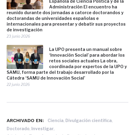
Española de Ciencia Política y de la
Administración El encuentro ha
reunido durante dos jornadas a catorce doctorandos y
doctorandas de universidades españolas e
internacionales para presentar y debatir sus proyectos
de investigación
23 junio 2026
La UPO presenta un manual sobre
‘Innovación Social’ para abordar los
retos sociales actuales La obra,
coordinada por expertos de la UPO y
SAMU, forma parte del trabajo desarrollado por la
Cátedra ‘SAMU de Innovación Social’
22 junio 2026
ARCHIVADO EN:
,
,
Ciencia
Divulgación científica
,
,
Doctorado
Investigar