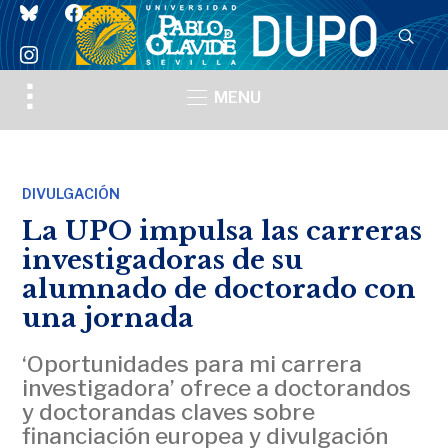
bluesky
facebook
instagram
Toggle
MENU
sidebar
&
navigation
DIVULGACIÓN
La UPO impulsa las carreras
investigadoras de su
alumnado de doctorado con
una jornada
‘Oportunidades para mi carrera
investigadora’ ofrece a doctorandos
y doctorandas claves sobre
financiación europea y divulgación