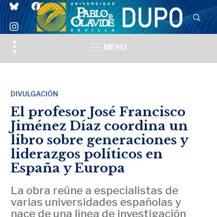
bluesky
facebook
instagram
Toggle
MENU
sidebar
&
navigation
DIVULGACIÓN
El profesor José Francisco
Jiménez Díaz coordina un
libro sobre generaciones y
liderazgos políticos en
España y Europa
La obra reúne a especialistas de
varias universidades españolas y
nace de una línea de investigación