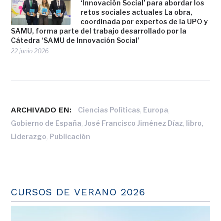
‘Innovación Social’ para abordar los
retos sociales actuales La obra,
coordinada por expertos de la UPO y
SAMU, forma parte del trabajo desarrollado por la
Cátedra ‘SAMU de Innovación Social’
22 junio 2026
ARCHIVADO EN:
,
,
Ciencias Políticas
Europa
,
,
,
Gobierno de España
José Francisco Jiménez Díaz
libro
,
Liderazgo
Publicación
CURSOS DE VERANO 2026