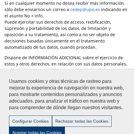
Si en cualquier momento no desea recibir más información
sólo debe enviarnos un correo a
cedep@upo.es
indicando en
el asunto No + info.
Puede ejercitar sus derechos de acceso, rectificación,
supresión y portabilidad de los datos, de limitación y
oposición a su tratamiento, así como a no ser objeto de
decisiones basadas únicamente en el tratamiento
automatizado de tus datos, cuando procedan.
Dispone de INFORMACIÓN ADICIONAL sobre el ejercicio de
estos y otros derechos, en relación con sus datos personales,
en la siguiente
dirección:
https://www.upo.es/rectorado/secretaria-
Usamos cookies y otras técnicas de rastreo para
general/proteccion-de-datos/
mejorar tu experiencia de navegación en nuestra web,
para mostrarte contenidos personalizados y anuncios
adecuados, para analizar el tráfico en nuestra web y
para comprender de dónde llegan nuestros visitantes.
Aviso Legal
/
Privacidad
/
Accesibilidad
/
Contacto
Configurar Cookies
Rechazar todas las Cookies
Aceptar todas las Cookies