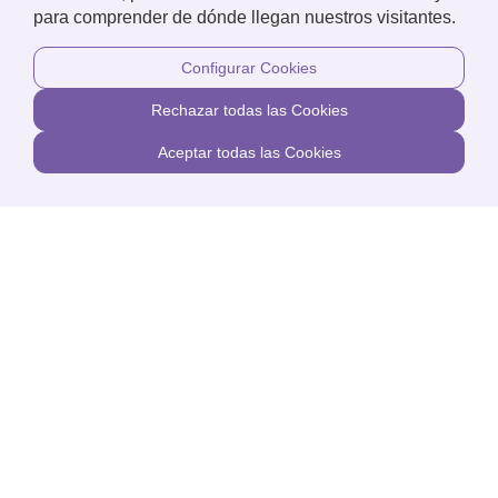
13.4. Sostenibilidad y accesibilidad universal del campus
para comprender de dónde llegan nuestros visitantes.
Instalación de placas solares para campus carbono neutral.
Configurar Cookies
Rechazar todas las Cookies
Aceptar todas las Cookies
Infraestructuras
Firma de convenio con la
Fundación de UNICAJA (300.000€)
para la plantación del bosque
primetral UPO-Forest
13.4. Sostenibilidad y accesibilidad universal del campus
Creación de bosque perimetral para actividades al aire libre.