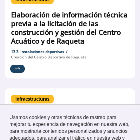
Elaboración de información técnica
previa a la licitación de las
construcción y gestión del Centro
Acuático y de Raqueta
13.3. Instalaciones deportivas
Creación del Centro Deportivo de Raqueta
Infraestructuras
Licitación y resolución del concurso
Usamos cookies y otras técnicas de rastreo para
para la instalación de una Central
mejorar tu experiencia de navegación en nuestra web,
Fotovoltaica en la UPO
para mostrarte contenidos personalizados y anuncios
adecuados, para analizar el tráfico en nuestra web y