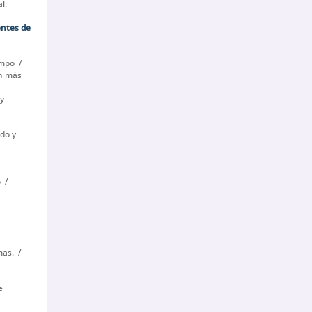
l.
entes de
empo
ón más
 y
do y
o
mas.
e