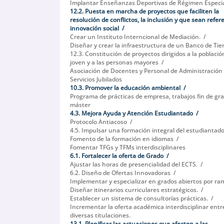
Implantar Enseñanzas Deportivas de Régimen Especia
12.2. Puesta en marcha de proyectos que faciliten la
resolución de conflictos, la inclusión y que sean refer
innovación social
Crear un Instituto Interncional de Mediación.
Diseñar y crear la infraestructura de un Banco de Ti
12.3. Constitución de proyectos dirigidos a la poblaci
joven y a las personas mayores
Asociación de Docentes y Personal de Administración
Servicios Jubilados
10.3. Promover la educación ambiental
Programa de prácticas de empresa, trabajos fin de gra
máster
4.3. Mejora Ayuda y Atención Estudiantado
Protocolo Antiacoso
4.5. Impulsar una formación integral del estudiantad
Fomento de la formación en idiomas
Fomentar TFGs y TFMs interdisciplinares
6.1. Fortalecer la oferta de Grado
Ajustar las horas de presencialidad del ECTS.
6.2. Diseño de Ofertas Innovadoras
Implementar y especializar en grados abiertos por ra
Diseñar itinerarios curriculares estratégicos.
Establecer un sistema de consultorías prácticas.
Incrementar la oferta académica interdisciplinar entr
diversas titulaciones.
13.1. Planificar las actuaciones que afecten a las