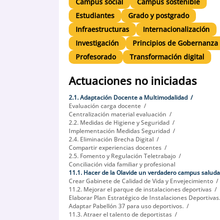
Campus social
Campus sostenible
Estudiantes
Grado y postgrado
Infraestructuras
Internacionalización
Investigación
Principios de Gobernanza
Profesorado
Transformación digital
Actuaciones no iniciadas
2.1. Adaptación Docente a Multimodalidad
Evaluación carga docente
Centralización material evaluación
2.2. Medidas de Higiene y Seguridad
Implementación Medidas Seguridad
2.4. Eliminación Brecha Digital
Compartir experiencias docentes
2.5. Fomento y Regulación Teletrabajo
Conciliación vida familiar y profesional
11.1. Hacer de la Olavide un verdadero campus saluda
Crear Gabinete de Calidad de Vida y Envejecimiento
11.2. Mejorar el parque de instalaciones deportivas
Elaborar Plan Estratégico de Instalaciones Deportivas
Adaptar Pabellón 37 para uso deportivos.
11.3. Atraer el talento de deportistas