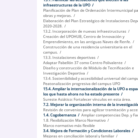
infraestructuras de la UPO
Planificación de Plan de Ordenación Intermunicipal p
obras y mejoras.
Elaboración del Plan Estratégico de Instalaciones Dep
2020-2028.
13.2. Incorporación de nuevas infraestructuras
Creación del UPOHUB, Centro de Innovación y
Emprendimiento, en las antiguas Naves de Renfe.
Construcción de una residencia universitaria en el
campus.
13.3. Instalaciones deportivas
Adaptar Pabellón 37 como Centro Polivalente
Diseño y construcción de Módulo de Tecnificación e
Investigación Deportiva
13.4. Sostenibilidad y accesibilidad universal del camp
Peatonalización progresiva del campus UPO
15.4. Ampliar la internacionalización de la UPO a espa
los que hasta ahora no ha estado presente
Sureste Asiático: Fortalecer vínculos en esta área.
7.2. Mejorar la organización interna de la investigació
Revisión de convenios para agilizar tramitación y acce
1.4. Cogobernanza
Ampliar competencias Dep. y Fa
1.8. Flexibilización Marco Normativo
Marco normativo más flexible
3.4. Mejora de Formación y Condiciones Laborales
Mejoras en conciliación laboral y familiar