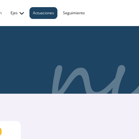
n
Ejes
Actuaciones
Seguimiento
Principios de Gobernanza
COVID-19
Profesorado
Estudiantes
Personal de Administración y
Servicios
Grado y postgrado
Investigación
Transformación digital
Igualdad
Campus sostenible
Campus saludable y deporte