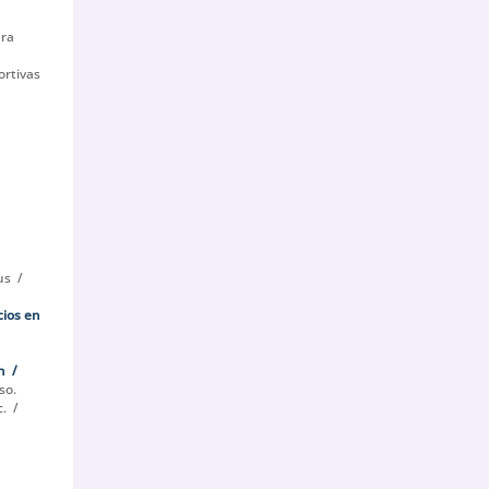
ara
ortivas
us
cios en
n
so.
c.