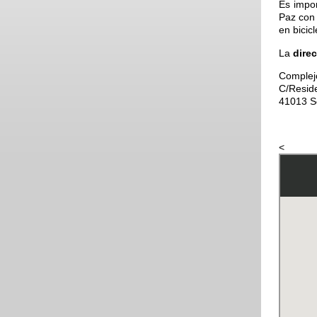
Es impo
Paz con 
en bicicl
La
dire
Complejo
C/Resid
41013 Se
<