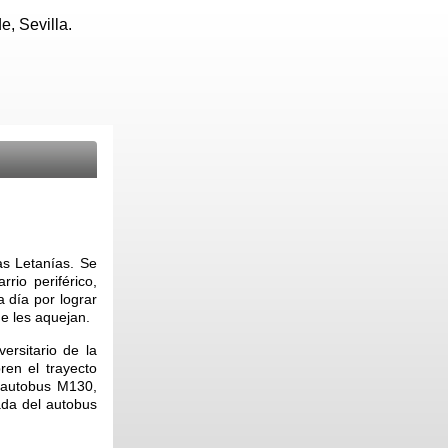
, Sevilla.
as Letanías. Se
rio periférico,
 día por lograr
e les aquejan.
ersitario de la
en el trayecto
 autobus M130,
ada del autobus