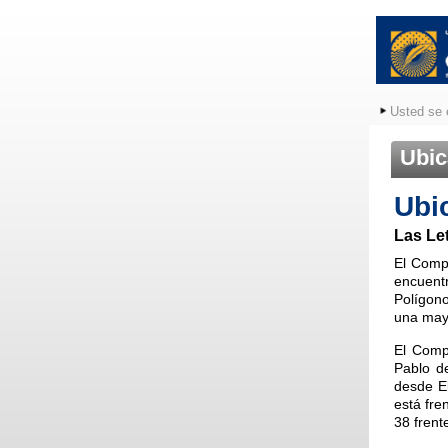
Usted se 
Ubic
Ubi
Las Let
El Compl
encuentr
Polígono
una mayo
El Comp
Pablo d
desde E
está fre
38 fren