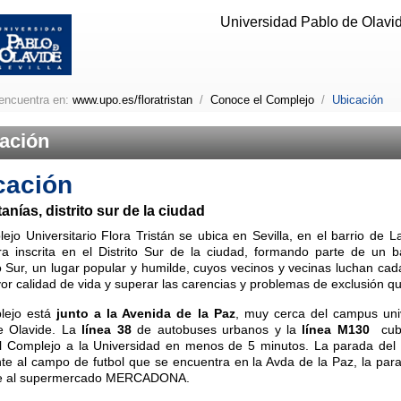
Universidad Pablo de Olavide
encuentra en:
www.upo.es/floratristan
/
Conoce el Complejo
/
Ubicación
ación
cación
anías, distrito sur de la ciudad
ejo Universitario Flora Tristán se ubica en Sevilla, en el barrio de L
a inscrita en el Distrito Sur de la ciudad, formando parte de un bar
 Sur, un lugar popular y humilde, cuyos vecinos y vecinas luchan cada
r calidad de vida y superar las carencias y problemas de exclusión qu
lejo está
junto a la Avenida de la Paz
, muy cerca del campus univ
e Olavide. La
línea 38
de autobuses urbanos y la
línea M130
cubr
l Complejo a la Universidad en menos de 5 minutos. La parada del
nte al campo de futbol que se encuentra en la Avda de la Paz, la par
te al supermercado MERCADONA.