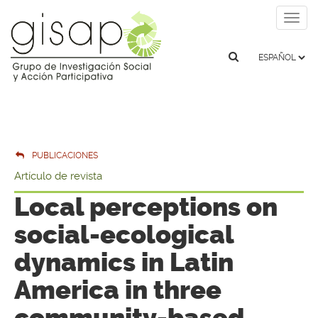
Togg
navig
PUBLICACIONES
Artículo de revista
Local perceptions on
social-ecological
dynamics in Latin
America in three
community-based