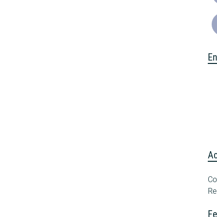
En
A
Co
Re
Fe