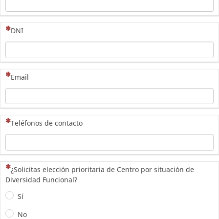
(Esta pregunta es obligatoria)
DNI
(Esta pregunta es obligatoria)
Email
(Esta pregunta es obligatoria)
Teléfonos de contacto
(Esta pregunta es obligatoria)
¿Solicitas elección prioritaria de Centro por situación de
Diversidad Funcional?
Sí
No