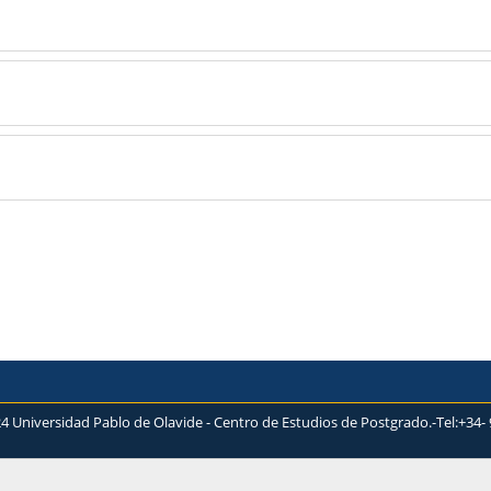
4 Universidad Pablo de Olavide - Centro de Estudios de Postgrado.-Tel:+34- 