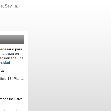
, Sevilla.
necesario para
una plaza en
 adjudicada una
rsidad
ras
ficio 18- Planta
ambos inclusive,