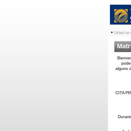
Usted se 
Matr
Bienven
poder
alguno d
CITA PRE
Durant