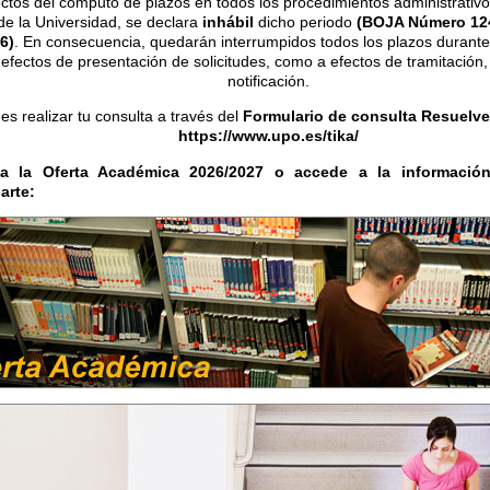
ctos del cómputo de plazos en todos los procedimientos administrativo
de la Universidad, se declara
inhábil
dicho periodo
(BOJA Número 124
6)
. En consecuencia, quedarán interrumpidos todos los plazos durante
 efectos de presentación de solicitudes, como a efectos de tramitación,
notificación.
s realizar tu consulta a través del
Formulario de consulta Resuelve
https://www.upo.es/tika/
ta la Oferta Académica 2026/2027 o accede a la informaci
larte: