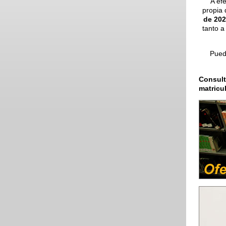
A efe
propia 
de 202
tanto a
Puede
Consul
matricu