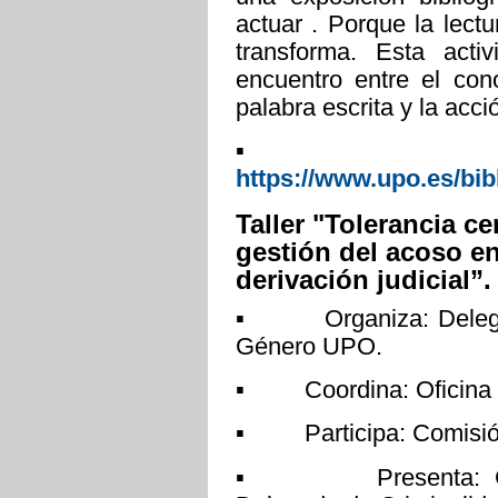
actuar . Porque la lect
transforma. Esta act
encuentro entre el con
palabra escrita y la acci
▪ Más inf
https://www.upo.es/bibl
Taller "Tolerancia ce
gestión del acoso en
derivación judicial”.
▪ Organiza: Delegaci
Género UPO.
▪ Coordina: Oficina pa
▪ Participa: Comisión
▪ Presenta: Gabrie