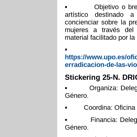
▪ Objetivo o breve de
artístico destinado 
concienciar sobre la pr
mujeres a través del
material facilitado por la
▪ Más inf
https://www.upo.es/ofi
erradicacion-de-las-vio
Stickering 25-N. DRI
▪ Organiza: Delegaci
Género.
▪ Coordina: Oficina pa
▪ Financia: Delegaci
Género.