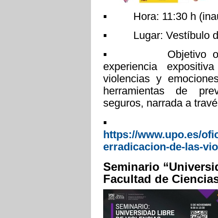
▪ Hora: 11:30 h (inaug
▪ Lugar: Vestíbulo de
▪ Objetivo o breve
experiencia expositi
violencias y emociones
herramientas de prev
seguros, narrada a travé
▪ Más inf
https://www.upo.es/ofi
erradicacion-de-las-vio
Seminario “Universid
Facultad de Ciencias