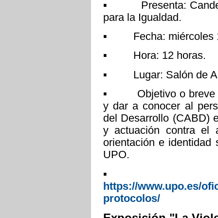
▪ Presenta: Candelar
para la Igualdad.
▪ Fecha: miércoles 19
▪ Hora: 12 horas.
▪ Lugar: Salón de Ac
▪ Objetivo o breve des
y dar a conocer al per
del Desarrollo (CABD) e
y actuación contra el
orientación e identidad
UPO.
▪ Más inf
https://www.upo.es/ofi
protocolos/
Exposición "La Viole