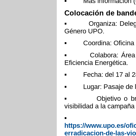
▪ Más información (u
Colocación de bande
▪ Organiza: Delegaci
Género UPO.
▪ Coordina: Oficina pa
▪ Colabora: Área de 
Eficiencia Energética.
▪ Fecha: del 17 al 28
▪ Lugar: Pasaje de la
▪ Objetivo o breve d
visibilidad a la campaña
▪ Más inf
https://www.upo.es/ofi
erradicacion-de-las-vio