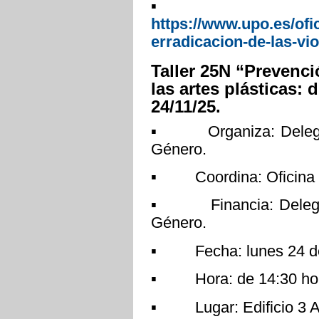
▪ Más inf
https://www.upo.es/ofi
erradicacion-de-las-vio
Taller 25N “Prevenci
las artes plásticas:
24/11/25.
▪ Organiza: Delegaci
Género.
▪ Coordina: Oficina pa
▪ Financia: Delegaci
Género.
▪ Fecha: lunes 24 de
▪ Hora: de 14:30 hora
▪ Lugar: Edificio 3 Au