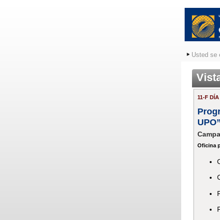
Usted se 
Vist
11-F DÍ
Progr
UPO
Campa
Oficina 
P