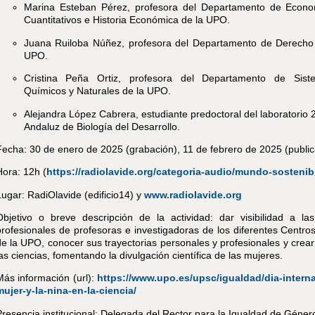
Marina Esteban Pérez, profesora del Departamento de Econ
Cuantitativos e Historia Económica de la UPO.
Juana Ruiloba Núñez, profesora del Departamento de Derecho 
UPO.
Cristina Peña Ortiz, profesora del Departamento de Siste
Químicos y Naturales de la UPO.
Alejandra López Cabrera, estudiante predoctoral del laboratorio 
Andaluz de Biología del Desarrollo.
Fecha: 30 de enero de 2025 (grabación), 11 de febrero de 2025 (public
Hora: 12h
(
https://radiolavide.org/categoria-audio/mundo-sostenib
Lugar: RadiOlavide (edificio14) y
www.radiolavide.org
Objetivo o breve descripción de la actividad:
dar visibilidad a la
profesionales de profesoras e investigadoras de los diferentes Centro
de la UPO, conocer sus trayectorias personales y profesionales y crear
as ciencias, fomentando la divulgación científica de las mujeres.
Más información (url):
https://www.upo.es/upsc/igualdad/dia-interna
mujer-y-la-nina-en-la-ciencia/
Presencia institucional: Delegada del Rector para la Igualdad de Géner