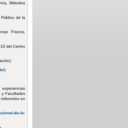
omía, Métodos
Público de la
mas Físicos,
210 del Centro
ación).
le/
)
s experiencias
s y Facultades
 referentes en
cional-de-la-
o.