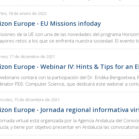
tes, 18 de enero de 2022
izon Europe - EU Missions infoday
isiones de la UE son una de las novedades del programa Horizont
ayores retos a los que se enfrenta nuestra sociedad. El evento ti
rnes, 17 de diciembre de 2021
izon Europe - Webinar IV: Hints & Tips for an 
webinario contará con la participación del Dr. Endika Bengoetxea
inator PE6: Computer Science, que dedicará este webinar a conta
rcoles, 15 de diciembre de 2021
izon Europe - Jornada regional informativa virt
jornada virtual está organizada por la Agencia Andaluza del Conoci
ucía, y tiene por objetivo presentar en Andalucía las convocatorias