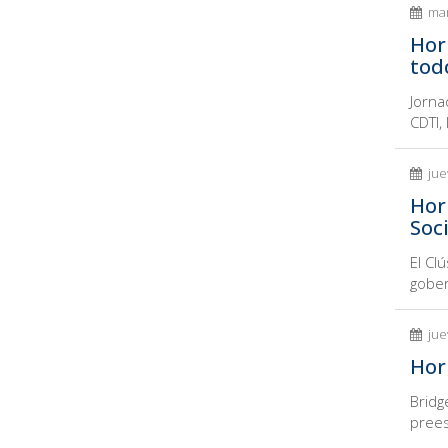
mar
Hor
todo
Jorna
CDTI,
jue
Hor
Soc
El Cl
gober
jue
Hor
Bridg
prees