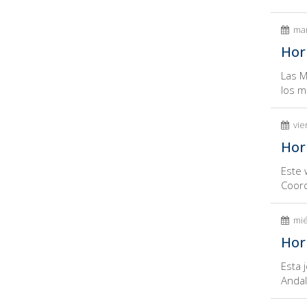
mar
Hor
Las M
los m
vie
Hor
Este 
Coord
mié
Hor
Esta 
Andal