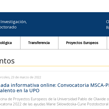
Investigación,
O
Doctorado
R
nológica
Transferencia
Proyectos Europeos
ntos
rcoles, 23 de marzo de 2022
nada informativa online: Convocatoria MSCA-PF 
talento en la UPO
icina de Proyectos Europeos de la Universidad Pablo de Olavide o
catoria 2022 de las ayudas Marie Sklowdoska-Curie Postdoctoral 