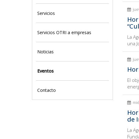
jue
Servicios
Hor
“Cul
Servicios OTRI a empresas
La Ag
una J
Noticias
jue
Hor
Eventos
El ob
energ
Contacto
mié
Hor
de 
La Ag
Funda