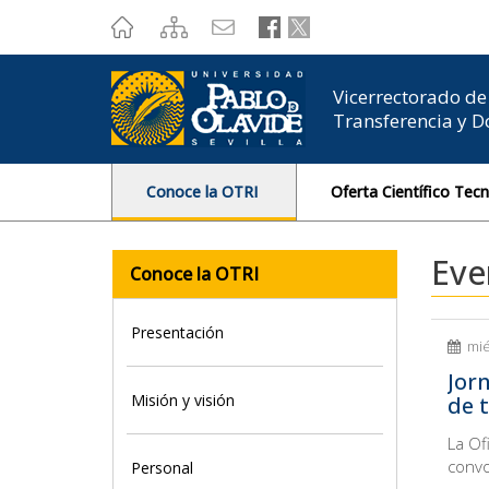
???
label.access.jump.content???
???
label.access.jump.header???
???
label.access.jump.footer???
???
label.access.jump.menu???
Vicerrectorado de 
Transferencia y 
Conoce la OTRI
Oferta Científico Tec
Eve
Conoce la OTRI
Presentación
mié
Jor
Misión y visión
de 
La Of
convo
Personal