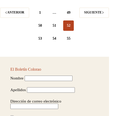
pequeño
y
singular
1
…
49
ANTERIOR
SIGUIENTE
50
51
52
53
54
55
El Boletín Colorao
Nombre
Apellidos
Dirección de correo electrónico