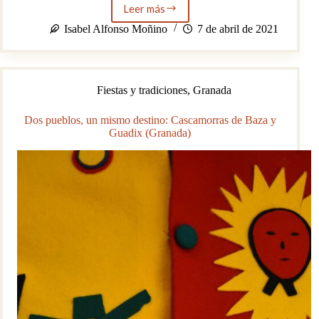
Leer más
De
tapa
Isabel Alfonso Moñino
7 de abril de 2021
en
tapa
y
me
Fiestas y tradiciones
,
Granada
toca
otra
caña
Dos pueblos, un mismo destino: Cascamorras de Baza y
Guadix (Granada)