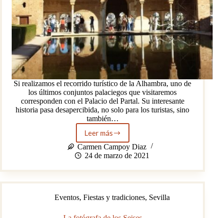
Si realizamos el recorrido turístico de la Alhambra, uno de
los últimos conjuntos palaciegos que visitaremos
corresponden con el Palacio del Partal. Su interesante
historia pasa desapercibida, no solo para los turistas, sino
también…
Leer más
La
curiosa
Carmen Campoy Diaz
historia
24 de marzo de 2021
del
Palacio
del
Partal:
Eventos
,
Fiestas y tradiciones
,
Sevilla
de
casa
privada
La fotógrafa de los Seises