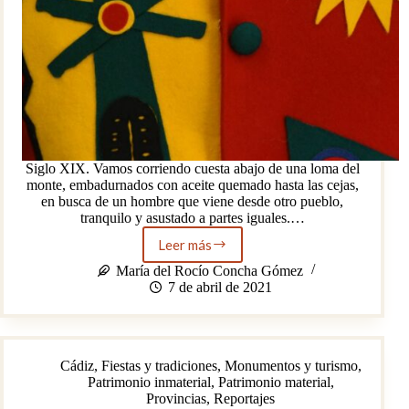
Siglo XIX. Vamos corriendo cuesta abajo de una loma del
monte, embadurnados con aceite quemado hasta las cejas,
en busca de un hombre que viene desde otro pueblo,
tranquilo y asustado a partes iguales.…
Leer más
Dos
pueblos,
María del Rocío Concha Gómez
un
7 de abril de 2021
mismo
destino:
Cascamorras
de
Cádiz
,
Fiestas y tradiciones
,
Monumentos y turismo
,
Baza
Patrimonio inmaterial
,
Patrimonio material
,
y
Provincias
,
Reportajes
Guadix