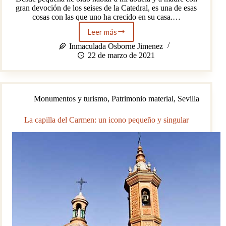
gran devoción de los seises de la Catedral, es una de esas
cosas con las que uno ha crecido en su casa.…
Leer más
La
fotógrafa
Inmaculada Osborne Jimenez
de
22 de marzo de 2021
los
Seises
Monumentos y turismo
,
Patrimonio material
,
Sevilla
La capilla del Carmen: un icono pequeño y singular