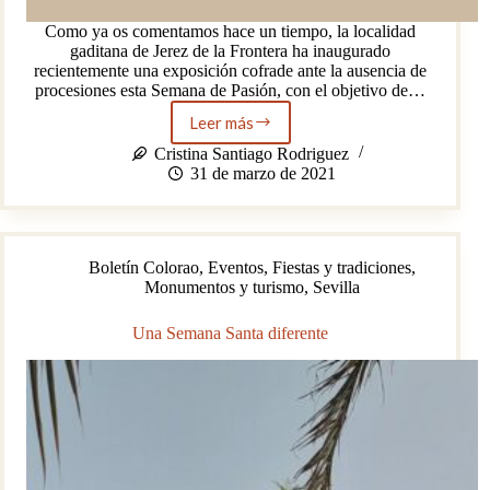
Como ya os comentamos hace un tiempo, la localidad
gaditana de Jerez de la Frontera ha inaugurado
recientemente una exposición cofrade ante la ausencia de
procesiones esta Semana de Pasión, con el objetivo de…
Leer más
La
exposición
Cristina Santiago Rodriguez
cofrade
31 de marzo de 2021
de
Jerez,
en
vídeo
Boletín Colorao
,
Eventos
,
Fiestas y tradiciones
,
Monumentos y turismo
,
Sevilla
Una Semana Santa diferente