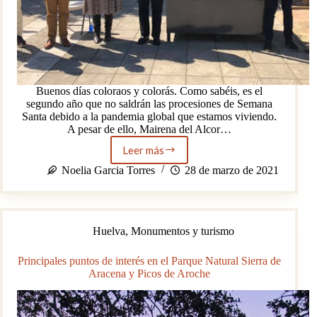
Buenos días coloraos y colorás. Como sabéis, es el
segundo año que no saldrán las procesiones de Semana
Santa debido a la pandemia global que estamos viviendo.
A pesar de ello, Mairena del Alcor…
Leer más
Así
viven
Noelia Garcia Torres
28 de marzo de 2021
los
maireneros
esta
Semana
Huelva
,
Monumentos y turismo
Santa
Principales puntos de interés en el Parque Natural Sierra de
Aracena y Picos de Aroche