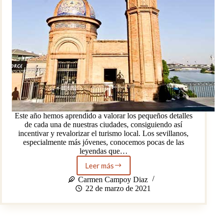
Este año hemos aprendido a valorar los pequeños detalles
de cada una de nuestras ciudades, consiguiendo así
incentivar y revalorizar el turismo local. Los sevillanos,
especialmente más jóvenes, conocemos pocas de las
leyendas que…
Leer más
La
capilla
Carmen Campoy Diaz
del
22 de marzo de 2021
Carmen:
un
icono