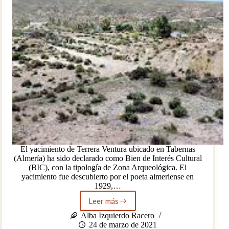
El yacimiento de Terrera Ventura ubicado en Tabernas
(Almería) ha sido declarado como Bien de Interés Cultural
(BIC), con la tipología de Zona Arqueológica. El
yacimiento fue descubierto por el poeta almeriense en
1929,…
Leer más
El
yacimiento
Alba Izquierdo Racero
de
24 de marzo de 2021