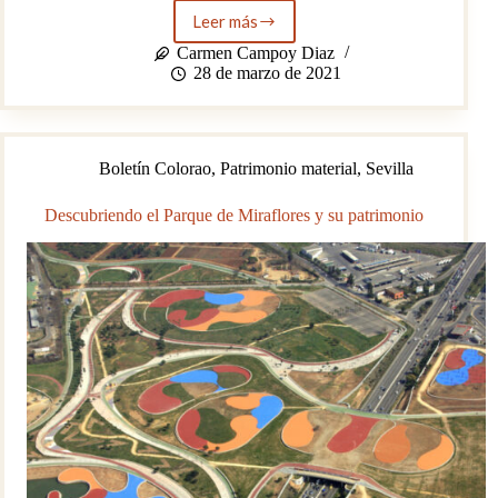
Leer más
Principales
puntos
Carmen Campoy Diaz
de
28 de marzo de 2021
interés
en
el
Parque
Boletín Colorao
,
Patrimonio material
,
Sevilla
Natural
Sierra
de
Descubriendo el Parque de Miraflores y su patrimonio
Aracena
y
Picos
de
Aroche