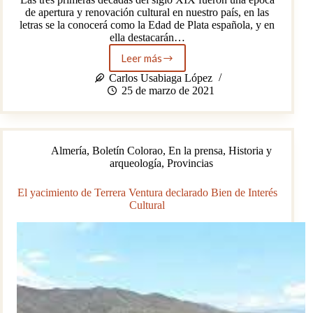
de apertura y renovación cultural en nuestro país, en las
letras se la conocerá como la Edad de Plata española, y en
ella destacarán…
Leer más
Carmen
de
Carlos Usabiaga López
Burgos
25 de marzo de 2021
«Colombine»:
hacia
la
modernidad
Almería
,
Boletín Colorao
,
En la prensa
,
Historia y
arqueología
,
Provincias
El yacimiento de Terrera Ventura declarado Bien de Interés
Cultural