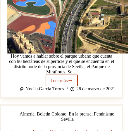
Hoy vamos a hablar sobre el parque urbano que cuenta
con 90 hectáreas de superficie y el que se encuentra en el
distrito norte de la provincia de Sevilla, el Parque de
Miraflores. Se…
Leer más
Descubriendo
el
Noelia Garcia Torres
26 de marzo de 2021
Parque
de
Miraflores
y
Almería
,
Boletín Colorao
,
En la prensa
,
Feminismo
,
su
Sevilla
patrimonio