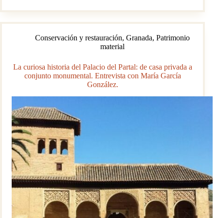
Terrera
Ventura
declarado
Bien
Conservación y restauración
,
Granada
,
Patrimonio
de
material
Interés
Cultural
La curiosa historia del Palacio del Partal: de casa privada a
conjunto monumental. Entrevista con María García
González.