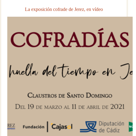
(Granada)
La exposición cofrade de Jerez, en vídeo