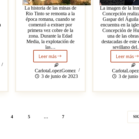
La historia de las minas de
La imagen de la In
Rio Tinto se remonta a la
Concepción realiz
época romana, cuando se
Gaspar del Águila
a
comenzó a extraer por
encuentra en la igle
primera vez cobre de la
Concepción de Hu
zona. Durante la Edad
una de las obra
Media, la explotación de
destacadas de este 
las…
sevillano de
Leer más
Leer más
Las
Gasp
minas
del
de
Águil
CarlotaLopezGomez
CarlotaLope
Rio
y
3 de junio de 2023
3 de junio
Tinto,
su
el
Inmac
asentamiento
Conc
inglés
en
la
provincia
4
5
…
7
SI
onubense