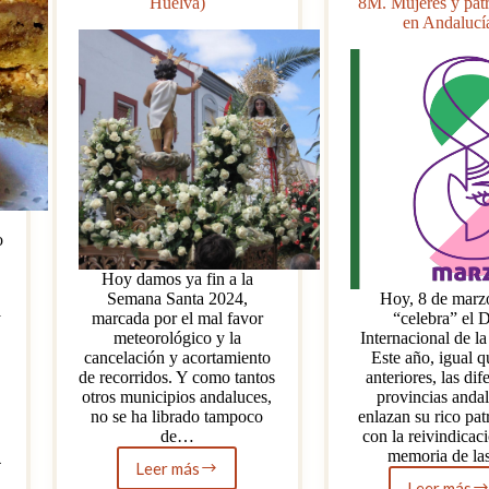
Huelva)
8M. Mujeres y pat
en Andalucí
o
Hoy damos ya fin a la
Semana Santa 2024,
Hoy, 8 de marzo
y
marcada por el mal favor
“celebra” el 
meteorológico y la
Internacional de la
cancelación y acortamiento
Este año, igual q
de recorridos. Y como tantos
anteriores, las dif
otros municipios andaluces,
provincias anda
no se ha librado tampoco
enlazan su rico pa
de…
con la reivindicaci
memoria de l
4
Leer más
La
Leer más