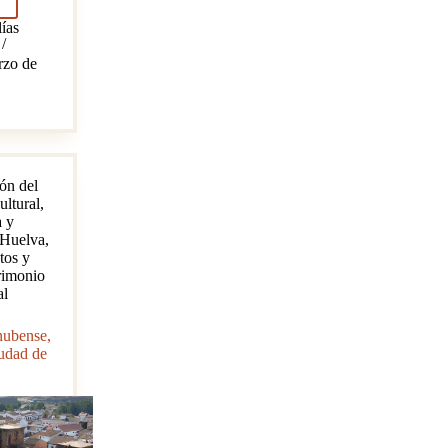
res
ías
monio
rzo de
ucía
ón del
ultural
,
a y
Huelva
,
os y
rimonio
al
nubense,
udad de