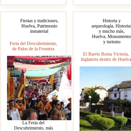
himno
y
de
época
Andalucía
romana
Fiestas y tradiciones
,
Historia y
en
Huelva
,
Patrimonio
arqueología
,
Historia
San
inmaterial
y mucho más
,
Juan
Huelva
,
Monumento
del
y turismo
Puerto
Feria del Descubrimiento,
de Palos de la Frontera
El Barrio Reina Victoria,
Inglaterra dentro de Huelv
La Feria del
Descubrimiento, más