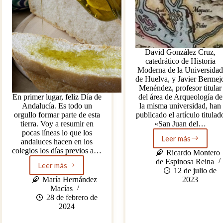
David González Cruz,
catedrático de Historia
Moderna de la Universida
de Huelva, y Javier Bermej
Menéndez, profesor titular
En primer lugar, feliz Día de
del área de Arqueología de
Andalucía. Es todo un
la misma universidad, han
orgullo formar parte de esta
publicado el artículo titulad
tierra. Voy a resumir en
«San Juan del…
pocas líneas lo que los
Leer más
andaluces hacen en los
Situadas
colegios los días previos a…
la
Ricardo Montero
instalacione
de Espinosa Reina
Leer más
El
portuarias
12 de julio de
origen
del
María Hernández
2023
del
reino
Macías
desayuno
de
28 de febrero de
andaluz
taifa
2024
y
de
del
Niebla