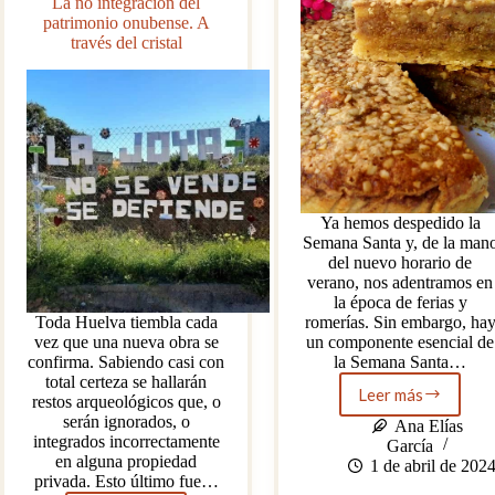
La no integración del
patrimonio onubense. A
través del cristal
Ya hemos despedido la
Semana Santa y, de la man
del nuevo horario de
verano, nos adentramos en
la época de ferias y
Toda Huelva tiembla cada
romerías. Sin embargo, ha
vez que una nueva obra se
un componente esencial de
confirma. Sabiendo casi con
la Semana Santa…
total certeza se hallarán
Leer más
restos arqueológicos que, o
Hoy
serán ignorados, o
de
Ana Elías
integrados incorrectamente
postre:
García
en alguna propiedad
coca
1 de abril de 202
privada. Esto último fue…
de