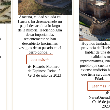
Aracena, ciudad situada en
Huelva, ha desempeñado un
papel destacado a lo largo
de la historia. Haciendo gala
d
de su importancia,
o
recientemente se han
descubierto fascinantes
Hoy nos trasladam
vestigios de su pasado en el
provincia de Huel
cerro donde…
hablar de una d
o
localidades m
Leer más
representativas, Ni
Descubrimiento
pueblo que cuenta 
de
Ricardo Montero
extensa tradición h
una
de Espinosa Reina
que tiene su culme
nueva
3 de julio de 2023
Edad…
s
vivienda
andalusí
Leer más
en
La
Aracena
joya
medie
NereaQuesada
onube
16 de ju
¿Qué
2023
esco