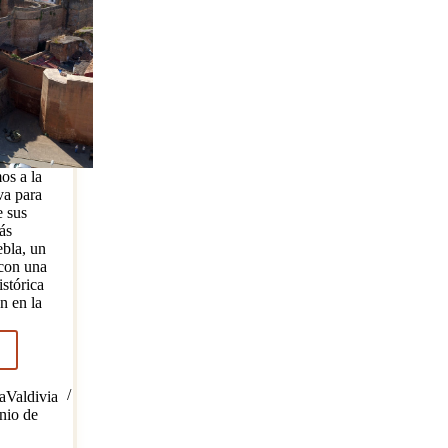
os a la
va para
e sus
ás
ebla, un
con una
istórica
n en la
val
Valdivia
nse,
nio de
nde