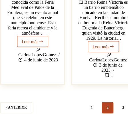
conocida como la Feria
El Barrio Reina Victoria es
Medieval de Palos de la
un barrio emblemático
Frontera, es un evento anual
ubicado en la ciudad de
que se celebra en este
Huelva. Recibe su nombre
municipio onubense. Esta
en honor a la Reina Victori
feria recrea el ambiente y la
Eugenia de Battenberg,
atmósfera…
quien visitó la ciudad en
1929. La historia…
Leer más
Feria
Leer más
del
El
Descubrimiento,
Barrio
CarlotaLopezGomez
de
Reina
4 de junio de 2023
CarlotaLopezGomez
Palos
Victoria,
3 de junio de
de
Inglaterra
2023
la
dentro
1
Frontera
de
Huelva
1
2
3
ANTERIOR