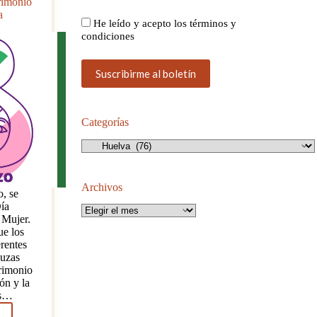
rimonio
a
He leído y acepto los términos y
condiciones
Categorías
Categorías
Archivos
, se
Día
Archivos
 Mujer.
ue los
erentes
luzas
trimonio
ón y la
as…