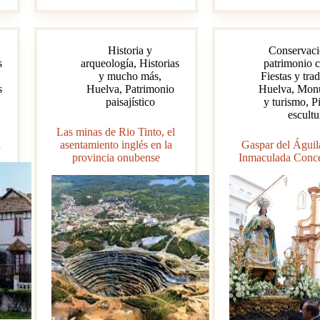
la
ciuda
de
Historia y
Conservaci
Niebl
s
arqueología
,
Historias
patrimonio c
y mucho más
,
Fiestas y tra
s
Huelva
,
Patrimonio
Huelva
,
Mon
paisajístico
y turismo
,
P
escultu
Las minas de Rio Tinto, el
a
asentamiento inglés en la
Gaspar del Águil
provincia onubense
Inmaculada Conc