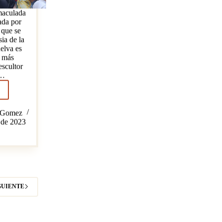
maculada
ada por
 que se
sia de la
elva es
s más
escultor
l…
ar
a
zGomez
 de 2023
ulada
epción
GUIENTE