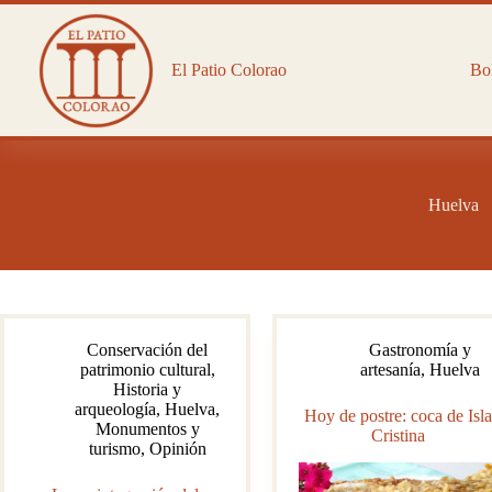
Saltar
al
contenido
El Patio Colorao
Bol
Huelva
Conservación del
Gastronomía y
patrimonio cultural
,
artesanía
,
Huelva
Historia y
arqueología
,
Huelva
,
Hoy de postre: coca de Isla
Monumentos y
Cristina
turismo
,
Opinión