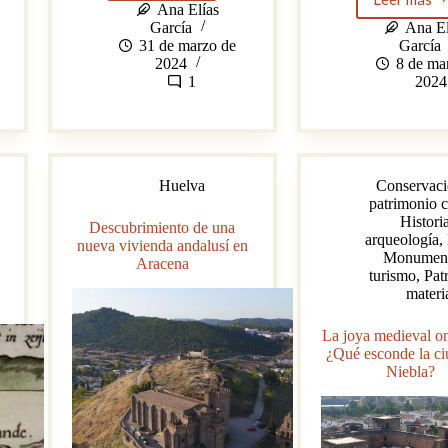
curiosa
8M.
Ana Elías
despedida
Muje
García
Ana El
de
y
31 de marzo de
García
la
patri
2024
8 de ma
Semana
en
1
2024
Santa
Andal
en
La
Redondela
(Isla
Huelva
Conservaci
Cristina,
patrimonio c
Huelva)
Histori
Descubrimiento de una
arqueología
,
nueva vivienda andalusí en
Monument
Aracena
turismo
,
Pat
materi
La joya medieval o
¿Qué esconde la ci
Niebla?