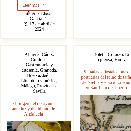
Isla
Leer más
La
Cristina
no
Ana Elías
integración
García
del
17 de abril de
patrimonio
2024
onubense.
A
través
del
Almería
,
Cádiz
,
Boletín Colorao
,
En
cristal
Córdoba
,
la prensa
,
Huelva
Gastronomía y
artesanía
,
Granada
,
Situadas la instalaciones
Huelva
,
Jaén
,
portuarias del reino de taifa
Literatura y música
,
de Niebla y época romana
Málaga
,
Provincias
,
en San Juan del Puerto
Sevilla
El origen del desayuno
andaluz y del himno de
Andalucía