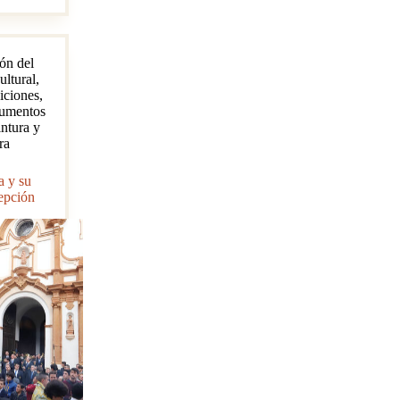
d
ón del
a?
ultural
,
diciones
,
umentos
intura y
ra
a y su
epción