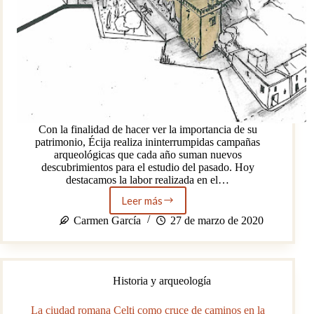
Con la finalidad de hacer ver la importancia de su
patrimonio, Écija realiza ininterrumpidas campañas
arqueológicas que cada año suman nuevos
descubrimientos para el estudio del pasado. Hoy
destacamos la labor realizada en el…
Leer más
Yacimiento
arqueológico
Carmen García
27 de marzo de 2020
Plaza
de
Armas:
el
Historia y arqueología
Alcázar
de
Écija
La ciudad romana Celti como cruce de caminos en la