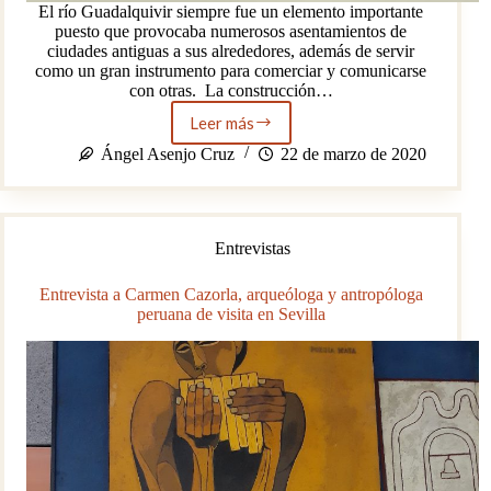
El río Guadalquivir siempre fue un elemento importante
puesto que provocaba numerosos asentamientos de
ciudades antiguas a sus alrededores, además de servir
como un gran instrumento para comerciar y comunicarse
con otras. La construcción…
Leer más
La
ciudad
Ángel Asenjo Cruz
22 de marzo de 2020
romana
Celti
como
cruce
Entrevistas
de
caminos
en
Entrevista a Carmen Cazorla, arqueóloga y antropóloga
la
peruana de visita en Sevilla
Bética
romana