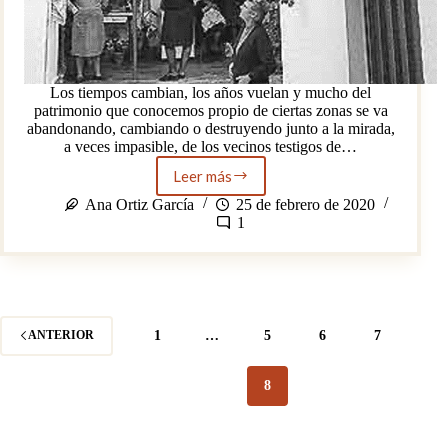
Los tiempos cambian, los años vuelan y mucho del
patrimonio que conocemos propio de ciertas zonas se va
abandonando, cambiando o destruyendo junto a la mirada,
a veces impasible, de los vecinos testigos de…
Leer más
La
Triana
Ana Ortiz García
25 de febrero de 2020
que
1
perdimos:
los
corrales
de
vecinos
1
…
5
6
7
ANTERIOR
8