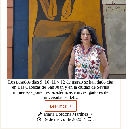
Los pasados días 9, 10, 11 y 12 de marzo se han dado cita
en Las Cabezas de San Juan y en la ciudad de Sevilla
numerosas ponentes, académicas e investigadores de
universidades del…
Leer más
Entrevista
a
Marta Bordons Martínez
Carmen
19 de marzo de 2020
3
Cazorla,
arqueóloga