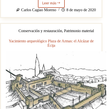
Leer más
Hacer
viral
Carlos Cagiao Moreno
8 de mayo de 2020
el
patrimonio
monumental
andaluz
Conservación y restauración
,
Patrimonio material
durante
el
confinamiento
Yacimiento arqueológico Plaza de Armas: el Alcázar de
Écija