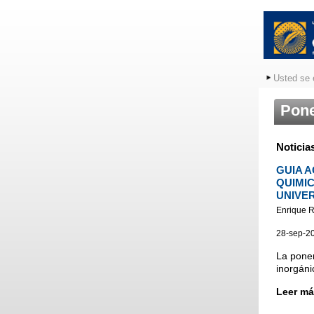
Usted se 
Pone
Noticia
GUIA 
QUIMIC
UNIVE
Enrique 
28-sep-2
La pone
inorgánic
Leer má