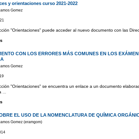
ices y orientaciones curso 2021-2022
Ramos Gomez
021
cción "Orientaciones" puede acceder al nuevo documento con las Directr
s
ENTO CON LOS ERRORES MÁS COMUNES EN LOS EXÁMEN
CA
Ramos Gomez
19
cción "Orientaciones" se encuentra un enlace a un documento elaborad
 ...
s
SOBRE EL USO DE LA NOMENCLATURA DE QUÍMICA ORGÁNI
Ramos Gomez (eramgom)
014