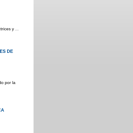
ices y ...
ES DE
o por la
CA