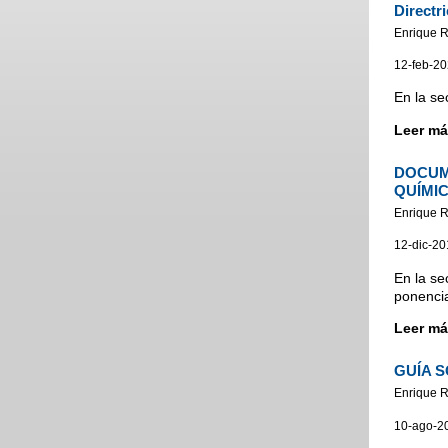
Directr
Enrique 
12-feb-2
En la se
Leer má
DOCUM
QUÍMI
Enrique 
12-dic-20
En la se
ponencia
Leer má
GUÍA 
Enrique 
10-ago-2