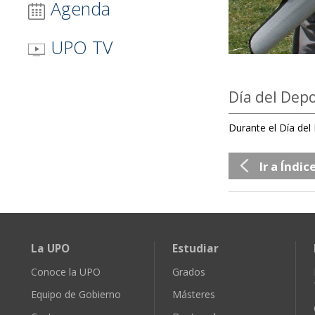
Agenda
UPO TV
Día del Dep
Durante el Día del
Ir a Índic
La UPO
Estudiar
Conoce la UPO
Grados
Equipo de Gobierno
Másteres