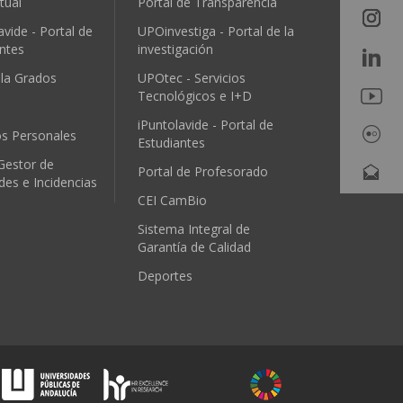
tual
Portal de Transparencia
avide - Portal de
UPOinvestiga - Portal de la
ntes
investigación
ula Grados
UPOtec - Servicios
Tecnológicos e I+D
iPuntolavide - Portal de
os Personales
Estudiantes
Gestor de
Portal de Profesorado
udes e Incidencias
CEI CamBio
Sistema Integral de
Garantía de Calidad
Deportes