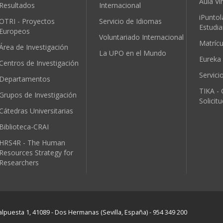
Aula Vir
Resultados
Internacional
iPuntol
OTRI - Proyectos
Servicio de Idiomas
Estudia
Europeos
Voluntariado Internacional
Matríc
Área de Investigación
La UPO en el Mundo
Eureka
Centros de Investigación
Servici
Departamentos
TIKA - 
Grupos de Investigación
Solicit
Cátedras Universitarias
Biblioteca-CRAI
HRS4R - The Human
Resources Strategy for
Researchers
lpuesta 1, 41089 - Dos Hermanas (Sevilla, España) - 954 349 200