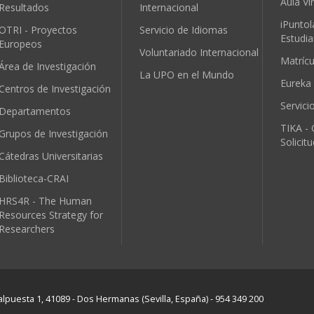
Aula Vir
Resultados
Internacional
iPuntol
OTRI - Proyectos
Servicio de Idiomas
Estudia
Europeos
Voluntariado Internacional
Matríc
Área de Investigación
La UPO en el Mundo
Eureka
Centros de Investigación
Servici
Departamentos
TIKA - 
Grupos de Investigación
Solicit
Cátedras Universitarias
Biblioteca-CRAI
HRS4R - The Human
Resources Strategy for
Researchers
lpuesta 1, 41089 - Dos Hermanas (Sevilla, España) - 954 349 200