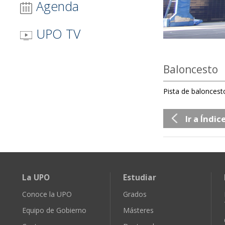
Agenda
UPO TV
Baloncesto
Pista de baloncest
Ir a Índic
La UPO
Estudiar
Conoce la UPO
Grados
Equipo de Gobierno
Másteres