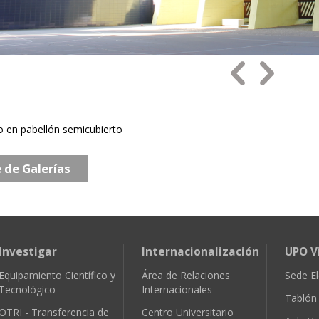
o en pabellón semicubierto
e de Galerías
Investigar
Internacionalización
UPO V
Equipamiento Científico y
Área de Relaciones
Sede El
Tecnológico
Internacionales
Tablón 
OTRI - Transferencia de
Centro Universitario