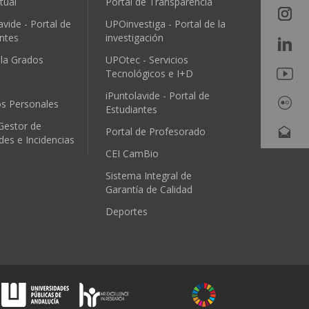
tual
Portal de Transparencia
avide - Portal de
UPOinvestiga - Portal de la
ntes
investigación
ula Grados
UPOtec - Servicios
Tecnológicos e I+D
iPuntolavide - Portal de
os Personales
Estudiantes
Gestor de
Portal de Profesorado
udes e Incidencias
CEI CamBio
Sistema Integral de
Garantía de Calidad
Deportes