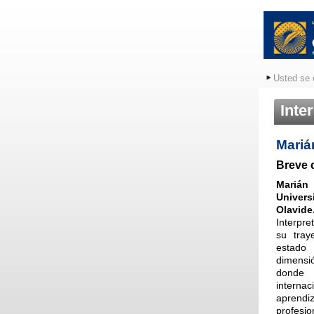
Usted se 
Inte
Mariá
Breve 
Marián
Univers
Olavide
Interpre
su tray
estado
dimensi
donde 
interna
aprend
profesio