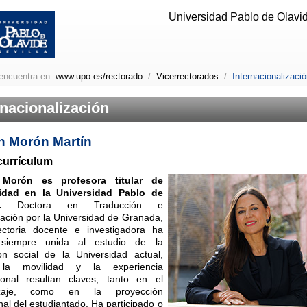
Universidad Pablo de Olavide
encuentra en:
www.upo.es/rectorado
/
Vicerrectorados
/
Internacionalizaci
rnacionalización
n Morón Martín
currículum
 Morón es profesora titular de
idad en la Universidad Pablo de
.
Doctora en Traducción e
tación por la Universidad de Granada,
ectoria docente e investigadora ha
 siempre unida al estudio de la
ón social de la Universidad actual,
la movilidad y la experiencia
cional resultan claves, tanto en el
izaje, como en la proyección
nal del estudiantado. Ha participado o