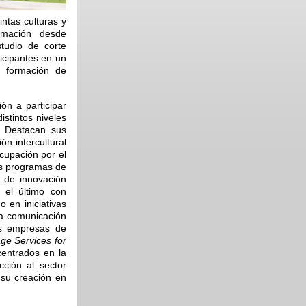
intas culturas y
ormación desde
tudio de corte
ticipantes en un
a formación de
ión a participar
istintos niveles
l. Destacan sus
n intercultural
ocupación por el
los programas de
 de innovación
 el último con
o en iniciativas
la comunicación
las empresas de
ge Services for
entrados en la
cción al sector
 su creación en