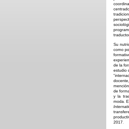
coordi
centrado
tradici
perspec
sociológ
program
traducto
Su nutri
como pon
formati
experien
de la fo
estudio 
“intern
docente
mención 
de forma
y la tr
moda. En
Internati
transfe
producti
2017.