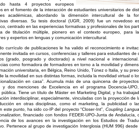
nado hasta 4 proyectos europeos
s en el fomento de la interacción de estudiantes universitarios de dist
ones académicas, abordando la dimensión intercultural de la f
tivas diversas. Su tesis doctoral (UGR, 2009) fue un novedoso es
ico, centrado en las experiencias formativas y profesionales de los par
a de titulación múltiple, pionero en el contexto europeo, para l
res y expertos en lenguas y comunicación intercultural.
do currículo de publicaciones le ha valido el reconocimiento e invitac
ente invitada en cursos, conferencias y talleres para estudiantes de d
vos (grado, posgrado y doctorado) a nivel nacional e internaciona
cias como formadora de formadores en torno a la movilidad y dimensió
rmación universitaria, en Bélgica, Reino Unido, Túnez o Italia, y su pre
de la movilidad en sus distintas formas, incluida la movilidad virtual o 
acionalización en casa”. Acumula más de una quincena de proyectos
, y dos menciones de Excelencia en el programa Docencia-UPO,
pública. Tiene un título de Máster en Marketing Digital, y ha trabajad
ción interdisciplinar, especialmente, vinculadas con la proyección de 
aducción en otras disciplinas, como el marketing, la publicidad o 
 este punto, ha sido co-IP del proyecto “Closer-Int”,
Coupling Langua
onalization
, financiado con fondos FEDER-UPO-Junta de Andalucía, c
rencia de los avances en la investigación en los Estudios de Tradu
vo. Pertenece al grupo de investigación Interglosia (HUM 996) desde