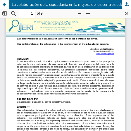
La colaboración de la ciudadanía en la mejora de los centros educativos