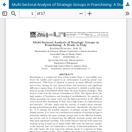
Multi-Sectoral Analysis of Strategic Groups in Franchising: A Study in Italy // Análisis multisectorial de grupos estratégicos en franquicias: un estudio en Italia