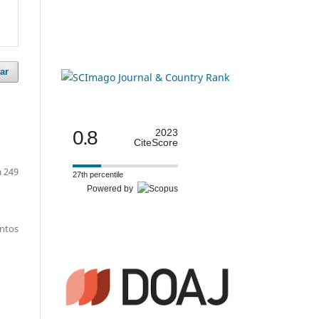
ar
0.8
2023
CiteScore
a 249
27th percentile
Powered by
entos