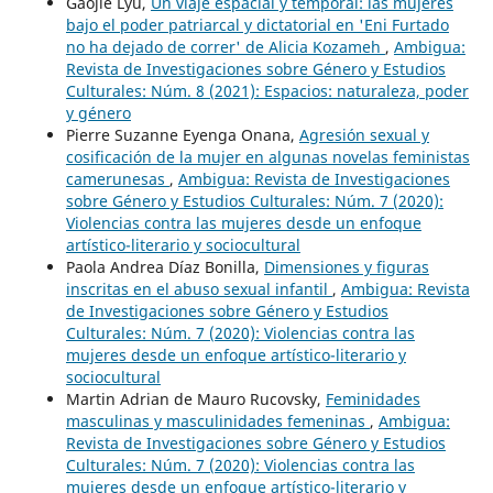
Gaojie Lyu,
Un viaje espacial y temporal: las mujeres
bajo el poder patriarcal y dictatorial en 'Eni Furtado
no ha dejado de correr' de Alicia Kozameh
,
Ambigua:
Revista de Investigaciones sobre Género y Estudios
Culturales: Núm. 8 (2021): Espacios: naturaleza, poder
y género
Pierre Suzanne Eyenga Onana,
Agresión sexual y
cosificación de la mujer en algunas novelas feministas
camerunesas
,
Ambigua: Revista de Investigaciones
sobre Género y Estudios Culturales: Núm. 7 (2020):
Violencias contra las mujeres desde un enfoque
artístico-literario y sociocultural
Paola Andrea Díaz Bonilla,
Dimensiones y figuras
inscritas en el abuso sexual infantil
,
Ambigua: Revista
de Investigaciones sobre Género y Estudios
Culturales: Núm. 7 (2020): Violencias contra las
mujeres desde un enfoque artístico-literario y
sociocultural
Martin Adrian de Mauro Rucovsky,
Feminidades
masculinas y masculinidades femeninas
,
Ambigua:
Revista de Investigaciones sobre Género y Estudios
Culturales: Núm. 7 (2020): Violencias contra las
mujeres desde un enfoque artístico-literario y