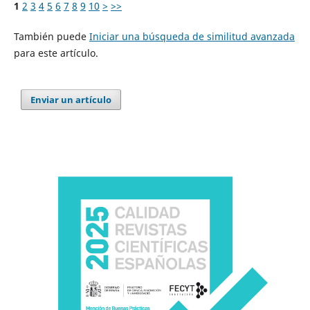
1
2
3
4
5
6
7
8
9
10
>
>>
También puede
Iniciar una búsqueda de similitud avanzada
para este artículo.
Enviar un artículo