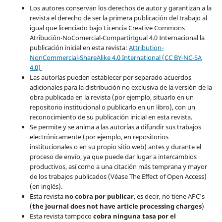
Los autores conservan los derechos de autor y garantizan a la
revista el derecho de ser la primera publicación del trabajo al
igual que licenciado bajo Licencia Creative Commons
Atribución-NoComercial-CompartirIgual 4.0 Internacional la
publicación inicial en esta revista:
Attribution-
NonCommercial-ShareAlike 4.0 International (CC BY-NC-SA
4.0)
Las autorías pueden establecer por separado acuerdos
adicionales para la distribución no exclusiva de la versión de la
obra publicada en la revista (por ejemplo, situarlo en un
repositorio institucional o publicarlo en un libro), con un
reconocimiento de su publicación inicial en esta revista.
Se permite y se anima a las autorías a difundir sus trabajos
electrónicamente (por ejemplo, en repositorios
institucionales o en su propio sitio web) antes y durante el
proceso de envío, ya que puede dar lugar a intercambios
productivos, así como a una citación más temprana y mayor
de los trabajos publicados (Véase The Effect of Open Access)
(en inglés).
Esta revista
no cobra por publicar
, es decir, no tiene APC's
(
the journal does not have article processing charges
)
Esta revista tampoco
cobra ninguna tasa por el