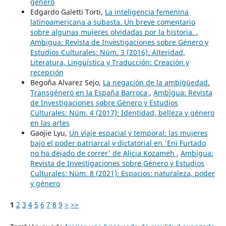
género
Edgardo Galetti Torti,
La inteligencia femenina
latinoamericana a subasta. Un breve comentario
sobre algunas mujeres olvidadas por la historia.
,
Ambigua: Revista de Investigaciones sobre Género y
Estudios Culturales: Núm. 3 (2016): Alteridad,
Literatura, Lingüística y Traducción: Creación y
recepción
Begoña Alvarez Sejo,
La negación de la ambigüedad.
Transgénero en la España Barroca
,
Ambigua: Revista
de Investigaciones sobre Género y Estudios
Culturales: Núm. 4 (2017): Identidad, belleza y género
en las artes
Gaojie Lyu,
Un viaje espacial y temporal: las mujeres
bajo el poder patriarcal y dictatorial en 'Eni Furtado
no ha dejado de correr' de Alicia Kozameh
,
Ambigua:
Revista de Investigaciones sobre Género y Estudios
Culturales: Núm. 8 (2021): Espacios: naturaleza, poder
y género
1
2
3
4
5
6
7
8
9
>
>>