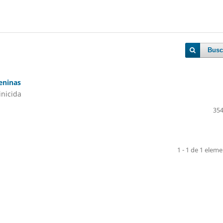
Busc
eninas
inicida
354
1 - 1 de 1 elem