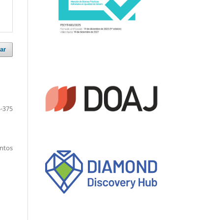
ar
-375
entos