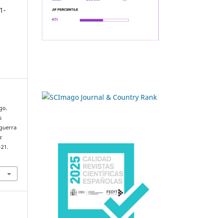
1-
go.
s
 guerra
:
–21.
9