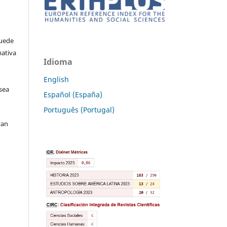
Puede
mativa
Idioma
English
sea
Español (España)
Português (Portugal)
van