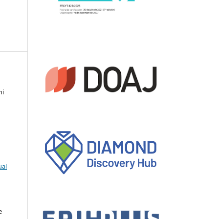
ni
ual
e