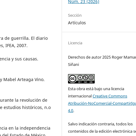
Núm. 23 (2026)
Sección
Artículos
 de guerrilla. El diario
Licencia
s, IFEA, 2007.
Derechos de autor 2025 Roger Mama
encia y sus causas.
Siñani
 y Mabel Arteaga Vino.
Esta obra está bajo una licencia
internacional
Creative Commons
urante la revolución de
Atribución-NoComercial-CompartirIg
 estudios históricos, n.o
4.0
.
Salvo indicación contraria, todos los
ncia en la independencia
contenidos de la edición electrónica s
o del Estado de México,