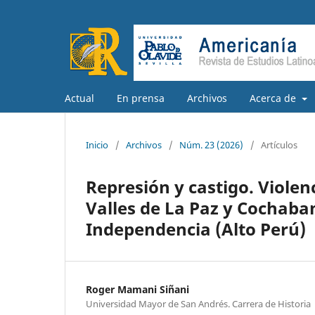
Actual
En prensa
Archivos
Acerca de
Inicio
/
Archivos
/
Núm. 23 (2026)
/
Artículos
Represión y castigo. Violenc
Valles de La Paz y Cochaba
Independencia (Alto Perú)
Roger Mamani Siñani
Universidad Mayor de San Andrés. Carrera de Historia