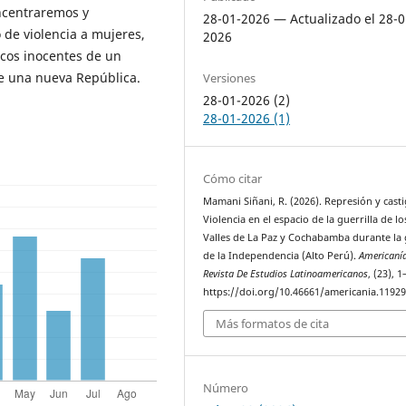
ncentraremos y
28-01-2026 — Actualizado el 28-0
 de violencia a mujeres,
2026
cos inocentes de un
de una nueva República.
Versiones
28-01-2026 (2)
28-01-2026 (1)
Cómo citar
Mamani Siñani, R. (2026). Represión y casti
Violencia en el espacio de la guerrilla de lo
Valles de La Paz y Cochabamba durante la
de la Independencia (Alto Perú).
Americanía
Revista De Estudios Latinoamericanos
, (23), 1
https://doi.org/10.46661/americania.1192
Más formatos de cita
Número