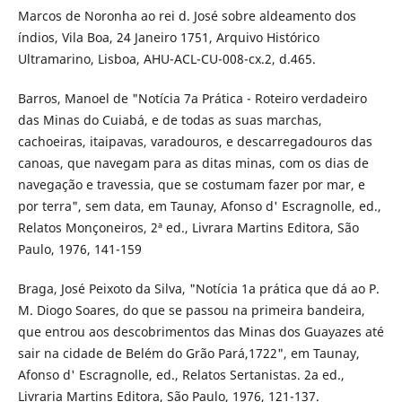
Marcos de Noronha ao rei d. José sobre aldeamento dos
índios, Vila Boa, 24 Janeiro 1751, Arquivo Histórico
Ultramarino, Lisboa, AHU-ACL-CU-008-cx.2, d.465.
Barros, Manoel de "Notícia 7a Prática - Roteiro verdadeiro
das Minas do Cuiabá, e de todas as suas marchas,
cachoeiras, itaipavas, varadouros, e descarregadouros das
canoas, que navegam para as ditas minas, com os dias de
navegação e travessia, que se costumam fazer por mar, e
por terra", sem data, em Taunay, Afonso d' Escragnolle, ed.,
Relatos Monçoneiros, 2ª ed., Livrara Martins Editora, São
Paulo, 1976, 141-159
Braga, José Peixoto da Silva, "Notícia 1a prática que dá ao P.
M. Diogo Soares, do que se passou na primeira bandeira,
que entrou aos descobrimentos das Minas dos Guayazes até
sair na cidade de Belém do Grão Pará,1722", em Taunay,
Afonso d' Escragnolle, ed., Relatos Sertanistas. 2a ed.,
Livraria Martins Editora, São Paulo, 1976, 121-137.