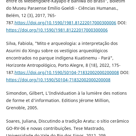
entre os Mebêngôkre-Kayapó e Baniwa do Brasil", Boletim
do Museu Paraense Emílio Goeldi - Ciências Humanas.,
Belém, 12 (3), 2017, 765-
787.
https://doi.org/10.1590/1981.81222017000300006
DOI:
https://doi.org/10.1590/1981.81222017000300006
Silva, Fabiola, "Mito e arqueologia: a interpretação dos
Asurini do Xingu sobre os vestígios arqueológicos
encontrados no parque indígena Kuatinemu - Pará",
Horizonte Antropológico, Porto Alegre, 8 (18), 2022, 175-
187.
https://doi.org/10.1590/S0104-71832002000200008
DOI:
https://doi.org/10.1590/S0104-71832002000200008
Simondon, Gilbert, L'Individuation à la lumière des notions
de forme et d'information. Editions Jérome Million,
Grenoble, 2005.
Soares, Juliana, Discutindo a tradição Aratu: o sítio cerâmico
GO-RV-06 e novas contribuições. Tese Mastrado,
Universidade do Vale do Rio dos Sinos, 2012, 209.