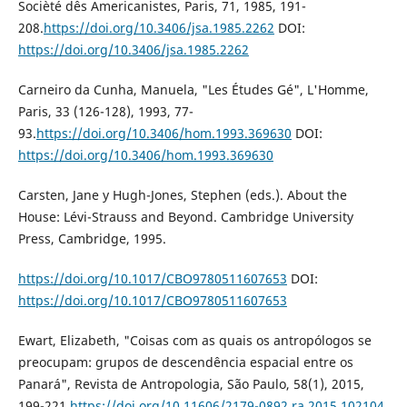
Socièté dês Americanistes, Paris, 71, 1985, 191-
208.
https://doi.org/10.3406/jsa.1985.2262
DOI:
https://doi.org/10.3406/jsa.1985.2262
Carneiro da Cunha, Manuela, "Les Études Gé", L'Homme,
Paris, 33 (126-128), 1993, 77-
93.
https://doi.org/10.3406/hom.1993.369630
DOI:
https://doi.org/10.3406/hom.1993.369630
Carsten, Jane y Hugh-Jones, Stephen (eds.). About the
House: Lévi-Strauss and Beyond. Cambridge University
Press, Cambridge, 1995.
https://doi.org/10.1017/CBO9780511607653
DOI:
https://doi.org/10.1017/CBO9780511607653
Ewart, Elizabeth, "Coisas com as quais os antropólogos se
preocupam: grupos de descendência espacial entre os
Panará", Revista de Antropologia, São Paulo, 58(1), 2015,
199-221.
https://doi.org/10.11606/2179-0892.ra.2015.102104