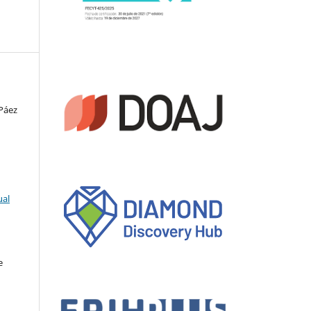
 Páez
ual
e