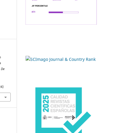
s
a
a De
24)