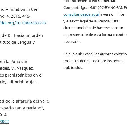
Reconocimiento-No Comercial-
CompartirIgual 4.0” (CC-BY-NC-SA). 
and Animation in the
consultar desde aquí
la versión infor
no. 4, 2016, 416-
y el texto legal de la licencia. Esta
//doi.org/10.1086/689293
circunstancia ha de hacerse constar
expresamente de esta forma cuando 
n de D., Hacia un orden
necesario.
tituto de Lengua y
En cualquier caso, los autores conser
todos los derechos sobre los textos
en la Puna sur
publicados.
eldes, V., Vazquez,
les prehispánicos en el
io, Editorial Brujas,
ad de la alfarería del valle
 espacio santamariano",
2014,
93002