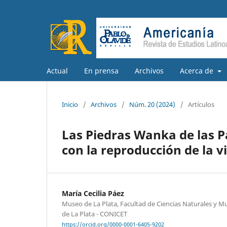
Actual
En prensa
Archivos
Acerca de
Inicio
/
Archivos
/
Núm. 20 (2024)
/
Artículos
Las Piedras Wanka de las Pa
con la reproducción de la v
María Cecilia Páez
Museo de La Plata, Facultad de Ciencias Naturales y M
de La Plata - CONICET
https://orcid.org/0000-0001-6405-9202