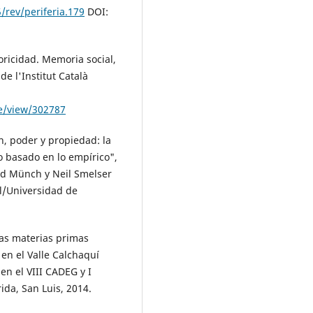
/rev/periferia.179
DOI:
toricidad. Memoria social,
e l'Institut Català
le/view/302787
n, poder y propiedad: la
 basado en lo empírico",
ard Münch y Neil Smelser
l/Universidad de
las materias primas
 en el Valle Calchaquí
en el VIII CADEG y I
ida, San Luis, 2014.