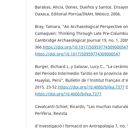
Barabas, Alicia, Dones, Dueños y Santos. Ensayo
Oaxaca, Editorial Porrúa/INAH, México, 2006.
Bray, Tamara, "An Archaeological Perspective o
Camaquen: Thinking Through Late Pre-Columbi
Cambridge Archaeological Journal 19, no. 1, 200
366.
https://doi.org/10.1017/S095977430900054
https://doi.org/10.1017/S0959774309000547
Burger, Richard L. y Salazar, Lucy C., "La cerámi
del Periodo Intermedio Tardío en la provincia de
Huaylas, Perú", Bulletin de l'Institut français d'
2015, 23-52.
https://doi.org/10.4000/bifea.7377
D
https://doi.org/10.4000/bifea.7377
Cavalcanti-Schiel, Ricardo, "Las muchas natural
Perifèria. Revista
d'investigació i formació en Antropologia 7, no. 