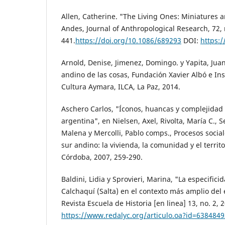
Allen, Catherine. "The Living Ones: Miniatures 
Andes, Journal of Anthropological Research, 72, 
441.
https://doi.org/10.1086/689293
DOI:
https:
Arnold, Denise, Jimenez, Domingo. y Yapita, Jua
andino de las cosas, Fundación Xavier Albó e Ins
Cultura Aymara, ILCA, La Paz, 2014.
Aschero Carlos, "Íconos, huancas y complejidad 
argentina", en Nielsen, Axel, Rivolta, María C., S
Malena y Mercolli, Pablo comps., Procesos socia
sur andino: la vivienda, la comunidad y el territor
Córdoba, 2007, 259-290.
Baldini, Lidia y Sprovieri, Marina, "La especificid
Calchaquí (Salta) en el contexto más amplio del
Revista Escuela de Historia [en linea] 13, no. 2, 
https://www.redalyc.org/articulo.oa?id=638484