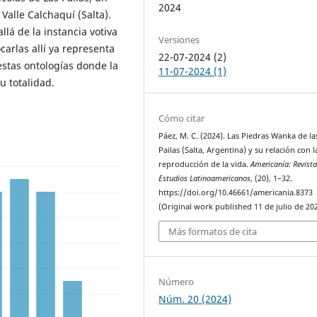
2024
 Valle Calchaquí (Salta).
lá de la instancia votiva
Versiones
arlas allí ya representa
22-07-2024 (2)
estas ontologías donde la
11-07-2024 (1)
u totalidad.
Cómo citar
Páez, M. C. (2024). Las Piedras Wanka de la
Pailas (Salta, Argentina) y su relación con l
reproducción de la vida.
Americanía: Revist
Estudios Latinoamericanos
, (20), 1–32.
https://doi.org/10.46661/americania.8373
(Original work published 11 de julio de 20
Más formatos de cita
Número
Núm. 20 (2024)