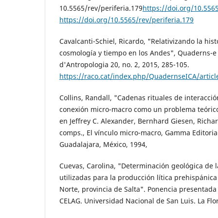
10.5565/rev/periferia.179
https://doi.org/10.5565
https://doi.org/10.5565/rev/periferia.179
Cavalcanti-Schiel, Ricardo, "Relativizando la his
cosmología y tiempo en los Andes", Quaderns-e d
d'Antropologia 20, no. 2, 2015, 285-105.
https://raco.cat/index.php/QuadernseICA/artic
Collins, Randall, "Cadenas rituales de interacció
conexión micro-macro como un problema teórico
en Jeffrey C. Alexander, Bernhard Giesen, Rich
comps., El vínculo micro-macro, Gamma Editoria
Guadalajara, México, 1994,
Cuevas, Carolina, "Determinación geológica de 
utilizadas para la producción lítica prehispánica
Norte, provincia de Salta". Ponencia presentada 
CELAG. Universidad Nacional de San Luis. La Flor