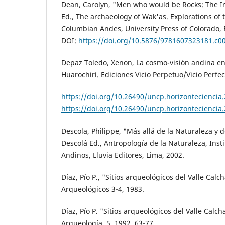
Dean, Carolyn, "Men who would be Rocks: The In
Ed., The archaeology of Wak'as. Explorations of 
Columbian Andes, University Press of Colorado, 
DOI:
https://doi.org/10.5876/9781607323181.c0
Depaz Toledo, Xenon, La cosmo-visión andina en
Huarochirí. Ediciones Vicio Perpetuo/Vicio Perfec
https://doi.org/10.26490/uncp.horizonteciencia
https://doi.org/10.26490/uncp.horizonteciencia
Descola, Philippe, "Más allá de la Naturaleza y d
Descolá Ed., Antropología de la Naturaleza, Inst
Andinos, Lluvia Editores, Lima, 2002.
Díaz, Pío P., "Sitios arqueológicos del Valle Calc
Arqueológicos 3-4, 1983.
Díaz, Pío P. "Sitios arqueológicos del Valle Calc
Arqueología, 5, 1992, 63-77.