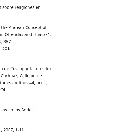
s sobre religiones en
n the Andean Concept of
an Ofrendas and Huacas",
9, 357-
7
DOI:
ca de Coscopunta, un sitio
 Carhuaz, Callejón de
études andines 44, no. 1,
OI:
ezas en los Andes",
1, 2007, 1-11.