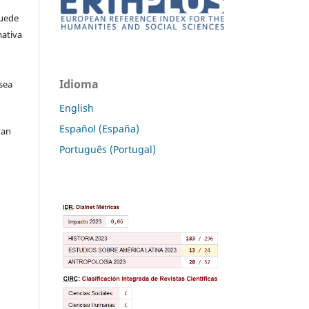
Puede
mativa
Idioma
sea
English
Español (España)
van
Português (Portugal)