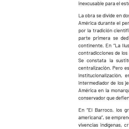
inexcusable para el est
La obra se divide en do
América durante el per
por la tradición cientí
parte primera se dedi
continente. En “La Ilu
contradicciones de los 
Se constata la susti
centralización. Pero e
institucionalización, 
intermediador de los j
América en la monarquí
conservador que defien
En “El Barroco, los g
americana”, se emprende
vivencias indígenas, c