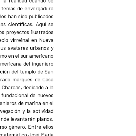
 la realidad cuando se
e temas de envergadura
los han sido publicados
s científicas. Aquí se
os proyectos ilustrados
acio virreinal en Nueva
sus avatares urbanos y
ismo en el sur americano
americana del ingeniero
cción del templo de San
ustrado marqués de Casa
 Charcas, dedicado a la
d fundacional de nuevos
genieros de marina en el
avegación y la actividad
donde levantarán planos,
rso género. Entre ellos
l matemático José María