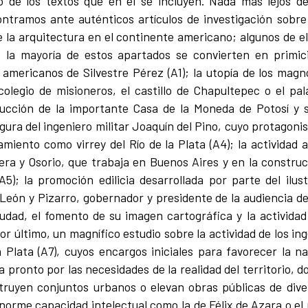
o de los textos que en él se incluyen. Nada más lejos de
ntramos ante auténticos artículos de investigación sobr
 la arquitectura en el continente americano; algunos de el
 la mayoría de estos apartados se convierten en primicia
 americanos de Silvestre Pérez (A1); la utopía de los magn
olegio de misioneros, el castillo de Chapultepec o el pal
rucción de la importante Casa de la Moneda de Potosí y 
figura del ingeniero militar Joaquín del Pino, cuyo protagon
iento como virrey del Río de la Plata (A4); la actividad 
ra y Osorio, que trabaja en Buenos Aires y en la constru
A5); la promoción edilicia desarrollada por parte del il
León y Pizarro, gobernador y presidente de la audiencia de
udad, el fomento de su imagen cartográfica y la activida
or último, un magnífico estudio sobre la actividad de los in
a Plata (A7), cuyos encargos iniciales para favorecer la n
 pronto por las necesidades de la realidad del territorio, 
truyen conjuntos urbanos o elevan obras públicas de dive
enorme capacidad intelectual como la de Félix de Azara o e