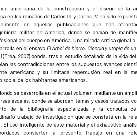
tión americana de la construcción y el diseño de la a
a en los reinados de Carlos III y Carlos IV ha sido expues
cialmente en aquellas publicaciones que han afronta
ngeniería militar en América, donde se ponían de manifie
sional del cuerpo en América. Una mirada crítica global a l
arrolla en el ensayo
El Árbol de hierro
.
Ciencia y utopía de un
)
(Trea, 2007) donde, tras el estudio detallado de la vida del
elan las contradicciones entre los supuestos avances cient
nte americano y su limitada repercusión real en la me
o social de los habitantes americanos.
 fondo se desarrolla en el actual volumen mediante un ampli
ersas escalas, donde se abordan temas y casos tratados c
nto de la bibliografía especializada y la consulta de 
inario trabajo de investigación que se constata en la rel
 El uso inteligente de este material y el exhaustivo anális
bordados convierten al presente trabajo en una refer