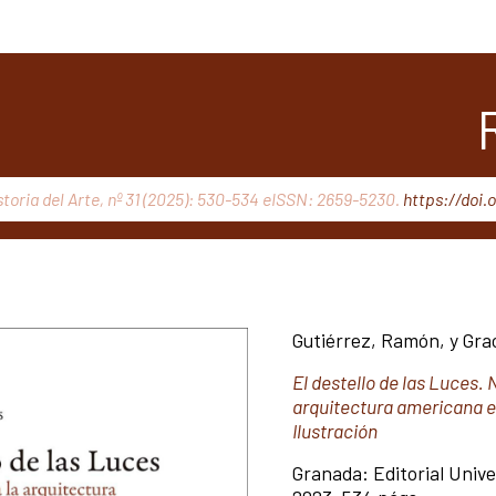
storia del Arte, nº 31 (2025): 530-534 eISSN: 2659-5230.
https://doi.
Gutiérrez, Ramón, y Grac
El destello de las Luces.
arquitectura americana e
Ilustración
Granada: Editorial Univ