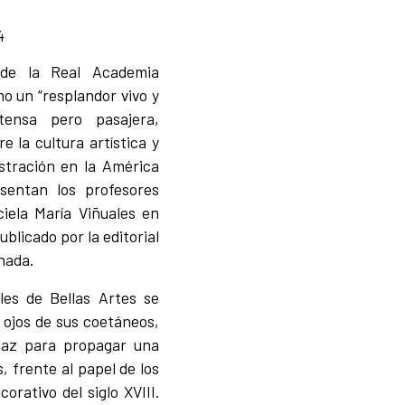
4
o de la Real Academia
o un “resplandor vivo y
ntensa pero pasajera,
e la cultura artística y
ustración en la América
sentan los profesores
iela María Viñuales en
blicado por la editorial
nada.
les de Bellas Artes se
 ojos de sus coetáneos,
caz para propagar una
, frente al papel de los
orativo del siglo XVIII.