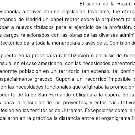
El sueño de la Razón 
spañola, a través de una legislación favorable, fue otor
rnando de Madrid un papel rector sobre la arquitectura de
bar a nuevos titulados para el ejercicio de la profesión
s cargos relacionados con las obras de las diversas adminis
itectónico para toda la monarquía a través de su Comisión d
upuesto en la práctica la ralentización o parálisis de buen
nsula, en el caso americano, con las necesidades perentori
enorme población en un territorio tan extenso, tal domin
 especialmente gravoso. Suponía un recorrido imposible p
con las necesidades funcionales que originaba la promoción 
 docente de la de San Fernando obligaba a la espera de la
s para la ejecución de los proyectos, y estos facultativ
ofesión en los territorios de Ultramar. Excepciones como la
liaron en la práctica la distancia entre el organigrama il