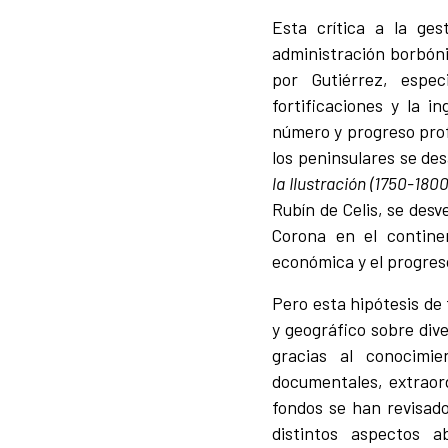
Esta crítica a la ges
administración borbónic
por Gutiérrez, espe
fortificaciones y la i
número y progreso profe
los peninsulares se des
la Ilustración (1750-1800
Rubín de Celis, se desv
Corona en el contine
económica y el progres
Pero esta hipótesis de
y geográfico sobre div
gracias al conocimie
documentales, extraord
fondos se han revisado.
distintos aspectos a