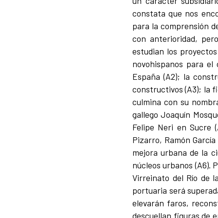
un carácter subsidiari
constata que nos enco
para la comprensión de
con anterioridad, pero
estudian los proyectos
novohispanos para el c
España (A2); la const
constructivos (A3); la 
culmina con su nombram
gallego Joaquín Mosque
Felipe Neri en Sucre (
Pizarro, Ramón García 
mejora urbana de la ci
núcleos urbanos (A6). P
Virreinato del Río de l
portuaria será superada
elevarán faros, recons
descuellan figuras de 