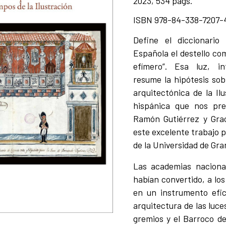
2023, 534 págs.
ISBN 978-84-338-7207-
Define el diccionari
Española el destello com
efímero”. Esa luz, i
resume la hipótesis sobr
arquitectónica de la Il
hispánica que nos pre
Ramón Gutiérrez y Grac
este excelente trabajo pu
de la Universidad de Gra
Las academias naciona
habían convertido, a los
en un instrumento efi
arquitectura de las luces
gremios y el Barroco dec